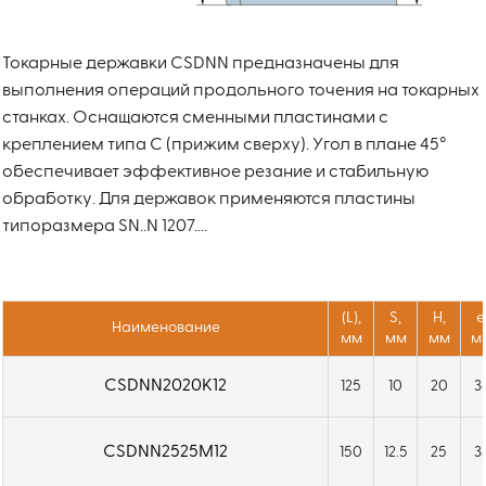
Токарные державки CSDNN предназначены для
выполнения операций продольного точения на токарных
станках. Оснащаются сменными пластинами с
креплением типа C (прижим сверху). Угол в плане 45°
обеспечивает эффективное резание и стабильную
обработку. Для державок применяются пластины
типоразмера SN..N 1207....
(L),
S,
H,
e
Наименование
мм
мм
мм
м
CSDNN2020K12
125
10
20
3
CSDNN2525M12
150
12.5
25
3