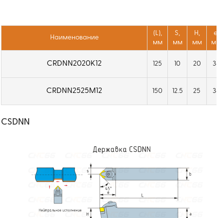
(L),
S,
H,
e
Наименование
мм
мм
мм
м
CRDNN2020K12
125
10
20
3
CRDNN2525M12
150
12.5
25
3
CSDNN