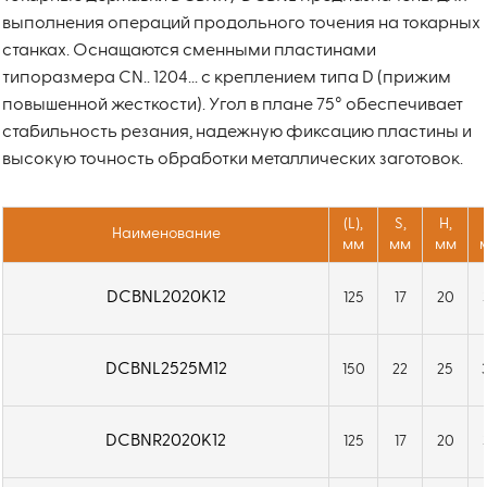
выполнения операций продольного точения на токарных
станках. Оснащаются сменными пластинами
типоразмера CN.. 1204... с креплением типа D (прижим
повышенной жесткости). Угол в плане 75° обеспечивает
стабильность резания, надежную фиксацию пластины и
высокую точность обработки металлических заготовок.
(L),
S,
H,
Наименование
мм
мм
мм
DCBNL2020K12
125
17
20
DCBNL2525M12
150
22
25
DCBNR2020K12
125
17
20