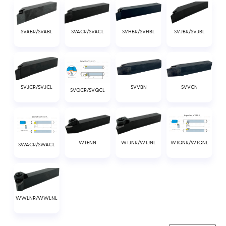
SVABR/SVABL
SVACR/SVACL
SVHBR/SVHBL
SVJBR/SVJBL
SVJCR/SVJCL
SVVBN
SVVCN
SVQCR/SVQCL
WTENN
WTJNR/WTJNL
WTQNR/WTQNL
SWACR/SWACL
WWLNR/WWLNL