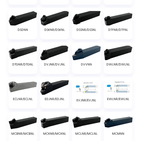
DSDNN
DSKNR/DSKNL
DSSNR/DSSNL
DTFNR/DTFNL
DTGNR/DTGNL
DVJNR/DVJNL
DVVNN
DWLNR/DWLNL
ECLNR/ECLNL
EDJNR/EDJNL
EWLNR/EWLNL
EVJNR/EVJNL
MCBNR/MCBNL
MCKNR/MCKNL
MCLNR/MCLNL
MCMNN