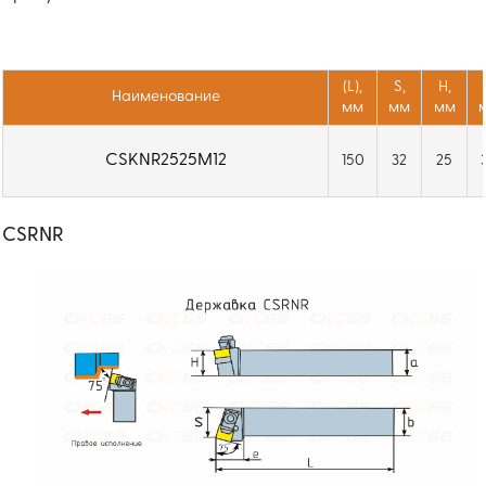
(L),
S,
H,
Наименование
мм
мм
мм
CSKNR2525M12
150
32
25
CSRNR