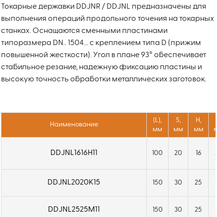
Токарные державки DDJNR / DDJNL предназначены для
выполнения операций продольного точения на токарных
станках. Оснащаются сменными пластинами
типоразмера DN.. 1504... с креплением типа D (прижим
повышенной жесткости). Угол в плане 93° обеспечивает
стабильное резание, надежную фиксацию пластины и
высокую точность обработки металлических заготовок.
(L),
S,
H,
Наименование
мм
мм
мм
DDJNL1616H11
100
20
16
DDJNL2020K15
150
30
25
DDJNL2525M11
150
30
25