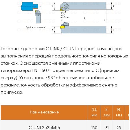
Токарные державки CTJNR / CTJNL предназначены для
выполнения операций продольного точения на токарных
станках. Оснащаются сменными пластинами
типоразмера TN.. 1607... с креплением типа C (прижим
сверху). Угол в плане 93° обеспечивает стабильное
резание, точность обработки и эффективное снятие
припуска.
(L),
S,
H,
Наименование
мм
мм
мм
CTJNL2525M16
150
31
25