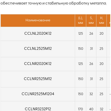
обеспечивает точную и стабильную обработку металла.
(L),
S,
H,
Наименование
мм
мм
мм
CCLNL2020K12
125
26
20
CCLNL2525M12
150
31
25
CCLNR2020K12
125
26
20
CCLNR2525M12
150
31
25
CCLNR2525M1204
150
32
25
CCLNR3232P12
170
40
32