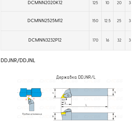
DCMNN2020K12
125
10
20
3
DCMNN2525M12
150
12.5
25
3
DCMNN3232P12
170
16
32
3
DDJNR/DDJNL