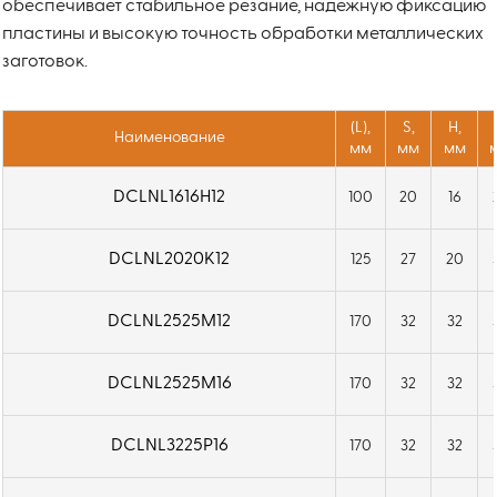
обеспечивает стабильное резание, надежную фиксацию
пластины и высокую точность обработки металлических
заготовок.
(L),
S,
H,
Наименование
мм
мм
мм
DCLNL1616H12
100
20
16
DCLNL2020K12
125
27
20
DCLNL2525M12
170
32
32
DCLNL2525M16
170
32
32
DCLNL3225P16
170
32
32