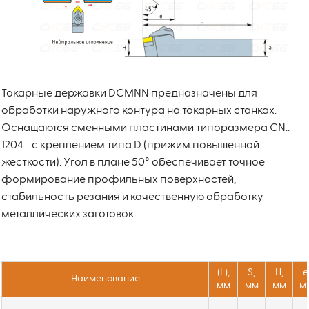
Токарные державки DCMNN предназначены для
обработки наружного контура на токарных станках.
Оснащаются сменными пластинами типоразмера CN..
1204... с креплением типа D (прижим повышенной
жесткости). Угол в плане 50° обеспечивает точное
формирование профильных поверхностей,
стабильность резания и качественную обработку
металлических заготовок.
(L),
S,
H,
e
Наименование
мм
мм
мм
м