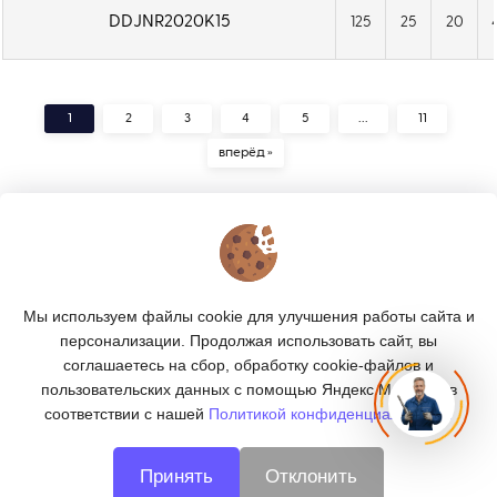
DDJNR2020K15
125
25
20
1
2
3
4
5
...
11
вперёд »
КОНТАКТЫ
О МАГАЗИНЕ
Мы используем файлы cookie для улучшения работы сайта и
КАТАЛОГ
персонализации. Продолжая использовать сайт, вы
соглашаетесь на сбор, обработку cookie-файлов и
ПОДПИСКА
пользовательских данных с помощью Яндекс.Метрика, в
соответствии с нашей
Политикой конфиденциальности.
МЫ В СОЦСЕТЯХ:
Принять
Отклонить