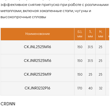
эффективное снятие припуска при работе с различными
металлами, включая закаленные стали, чугуны и
высокопрочные сплавы
(L),
S,
H,
Наименование
мм
мм
мм
CKJNL2525M16
150
31.5
25
CKJNR2525M16
150
31.5
25
CKJNR2525M19
150
25
25
CKJNR3232P16
170
40
32
CRDNN