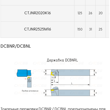
CTJNR2020K16
125
26
20
CTJNR2525M16
150
31
25
DCBNR/DCBNL
Токарные державки DCBNR / DCBNL предназначены для