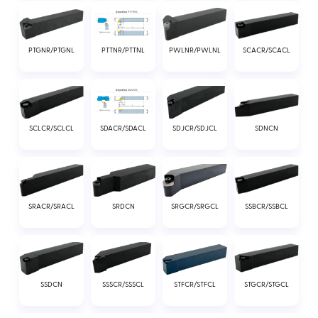
PTGNR/PTGNL
PWLNR/PWLNL
SCACR/SCACL
PTTNR/PTTNL
SCLCR/SCLCL
SDJCR/SDJCL
SDNCN
SDACR/SDACL
SRACR/SRACL
SRDCN
SRGCR/SRGCL
SSBCR/SSBCL
SSDCN
SSSCR/SSSCL
STFCR/STFCL
STGCR/STGCL