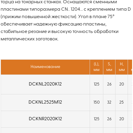
торца на токарных станках. Оснащаются сменными
пластинами типоразмера CN.. 1204... с креплением типа D
(прижим повышенной жесткости). Угол в плане 75°
обеспечивает надежную фиксацию пластины,
стабильное резание и высокую точность обработки
металлических заготовок.
(L),
S,
H,
Наименование
мм
мм
мм
DCKNL2020K12
125
26
20
DCKNL2525M12
150
32
25
DCKNR2020K12
125
26
20