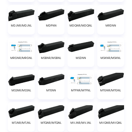
MDJNR/MDJNL
MDPNN
MDQNR/MDQNL
MRDNN
MSBNR/MSBNL
MSDNN
MRGNR/MRGNL
MSKNR/MSKNL
MSSNR/MSSNL
MTENN
MTGNR/MTGNL
MTFNR/MTFNL
MTJNR/MTJNL
MTQNR/MTQNL
MVJNR/MVJNL
MVQNR/MVQNL