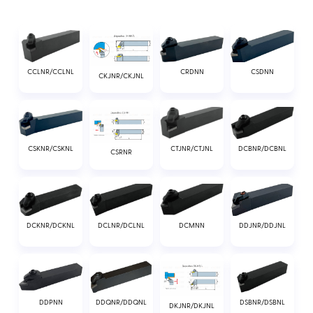
и экономичность эксплуатации, так как при
износе требуется замена только режущего
элемента, а не всей державки.
CCLNR/CCLNL
CRDNN
CSDNN
CKJNR/CKJNL
CSKNR/CSKNL
CTJNR/CTJNL
DCBNR/DCBNL
CSRNR
DCKNR/DCKNL
DCLNR/DCLNL
DCMNN
DDJNR/DDJNL
DDPNN
DDQNR/DDQNL
DSBNR/DSBNL
DKJNR/DKJNL