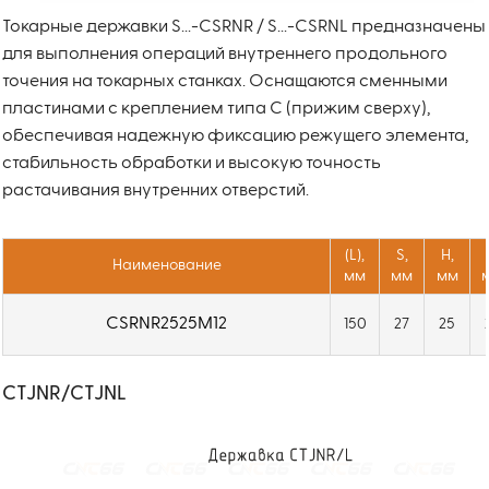
Токарные державки S...-CSRNR / S...-CSRNL предназначены
для выполнения операций внутреннего продольного
точения на токарных станках. Оснащаются сменными
пластинами с креплением типа C (прижим сверху),
обеспечивая надежную фиксацию режущего элемента,
стабильность обработки и высокую точность
растачивания внутренних отверстий.
(L),
S,
H,
Наименование
мм
мм
мм
CSRNR2525M12
150
27
25
CTJNR/CTJNL