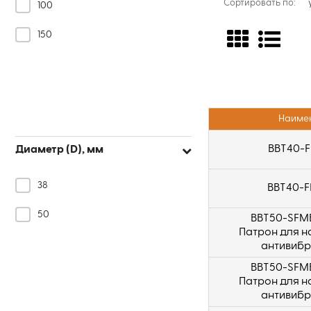
Сортировать по:
100
150
Наиме
BBT40-F
Диаметр (D), мм
38
BBT40-F
50
BBT50-SFM
Патрон для н
антивиб
BBT50-SFM
Патрон для н
антивиб