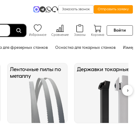
Заказать звонок
Отправить заявку
Войти
Избранное
Сравнение
Заказы
Корзина
а для фрезерных станков
Оснастка для токарных станков
Измер
Ленточные пилы по
Державки токарные
металлу