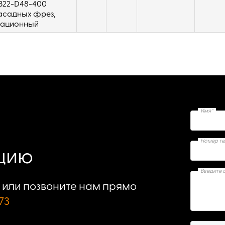
B22-D48-400
асадных фрез,
рационный
Имя*
Номер т
ацию
Введите 
или позвоните нам прямо
73