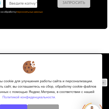
ЗАПРОСИТЬ
2
Введите капчу*
 на обработку
персональных данных
Подписка
Получайте только полезные статьи!
 cookie для улучшения работы сайта и персонализации.
Подписаться
ь сайт, вы соглашаетесь на сбор, обработку cookie-файлов
Согласен на обработку
персональных данных
анных с помощью Яндекс.Метрика, в соответствии с нашей
Политикой конфиденциальности.
Мы в соцсетях: