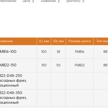
умолчанию
цене
названию
рейтингу
нование
(L), мм
(D), мм
Размер цанги
Тип хв
MB16-100
100
38
FMB16
BB
MB22-150
150
50
FMB22
BB
B22-D48-250
асадных фрез,
рационный
B22-D48-350
асадных фрез,
рационный