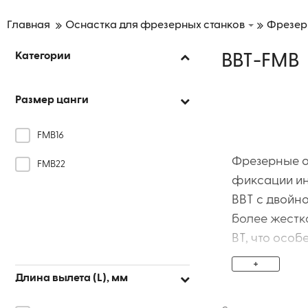
Главная
Оснастка для фрезерных станков
Фрезер
Категории
BBT-FMB
Размер цанги
FMB16
Фрезерные о
FMB22
фиксации ин
BBT с двойно
более жестк
BT, что осо
+
Длина вылета (L), мм