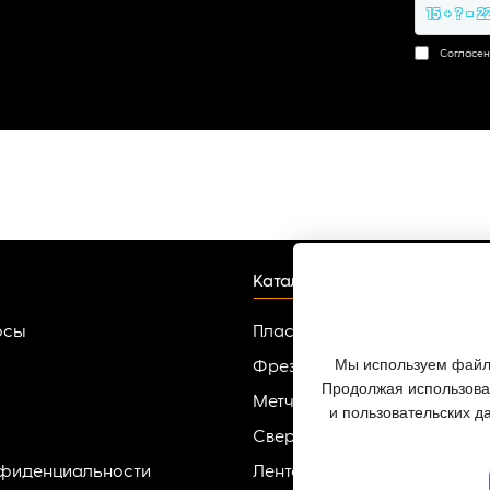
15 + ? = 2
Согласен
Каталог
осы
Пластины твердосплавные
Мы используем файлы
Фрезы
Продолжая использоват
Метчики
и пользовательских д
Сверла
нфиденциальности
Ленточные пилы по металлу