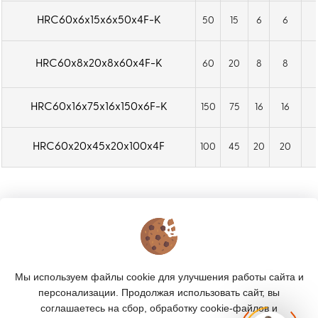
высоких скоростях резания. Область
HRC60х6х15х6х50х4F-K
50
15
6
6
применения: термоусадочные патроны;
гидравлические патроны; цанговые
HRC60х8х20х8х60х4F-K
60
20
8
8
патроны высокой точности (ER с усиленным
зажимом); высокоскоростные шпиндели для
чистового фрезерования закалённых
HRC60x16х75х16х150x6F-K
150
75
16
16
сталей.
HRC60x20х45х20х100x4F
100
45
20
20
КОНТАКТЫ
О МАГАЗИНЕ
Мы используем файлы cookie для улучшения работы сайта и
КАТАЛОГ
персонализации. Продолжая использовать сайт, вы
соглашаетесь на сбор, обработку cookie-файлов и
ПОДПИСКА