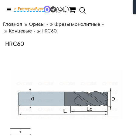
Меню
г. Екатеринбург
Главная
Фрезы
Фрезы монолитные
Концевые
HRC60
HRC60
+