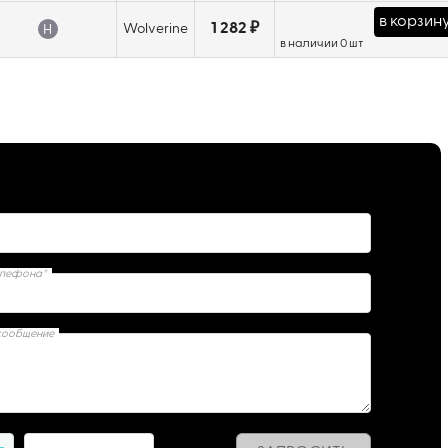
в корзин
1 282 ₽
Wolverine
H
в наличии 0 шт
елефона*
сообщение