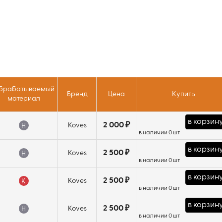
ами SVAC, SVJC, SVQC, SVVCN и расточными
брабатываемый
Бренд
Цена
Купить
материал
в корзин
2 000 ₽
Koves
H
в наличии 0 шт
в корзин
2 500 ₽
Koves
H
в наличии 0 шт
в корзин
2 500 ₽
Koves
K
в наличии 0 шт
в корзин
2 500 ₽
Koves
H
в наличии 0 шт