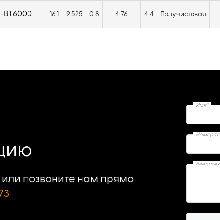
-BT6000
16.1
9.525
0.8
4.76
4.4
Получистовая
Имя*
Номер т
ацию
Введите 
или позвоните нам прямо
73