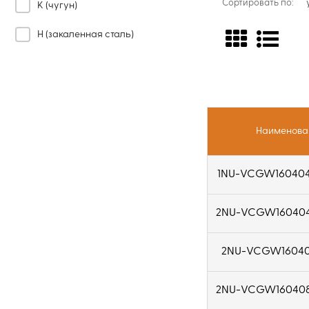
Сортировать по:
срок службы
K (чугун)
державками S
H (закаленная сталь)
Наименова
1NU-VCGW16040
2NU-VCGW16040
2NU-VCGW16040
2NU-VCGW16040