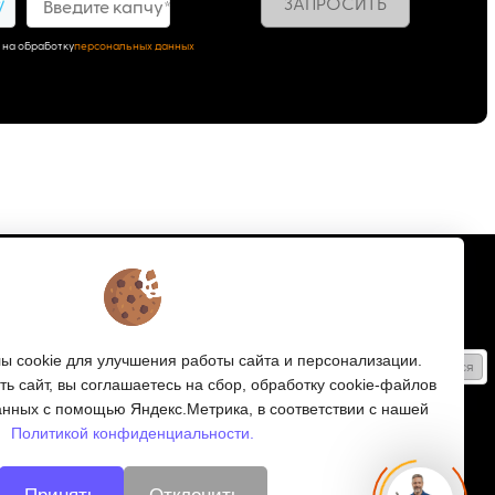
ЗАПРОСИТЬ
7
Введите капчу*
 на обработку
персональных данных
Подписка
Получайте только полезные статьи!
 cookie для улучшения работы сайта и персонализации.
Подписаться
ь сайт, вы соглашаетесь на сбор, обработку cookie-файлов
Согласен на обработку
персональных данных
анных с помощью Яндекс.Метрика, в соответствии с нашей
Политикой конфиденциальности.
Мы в соцсетях: