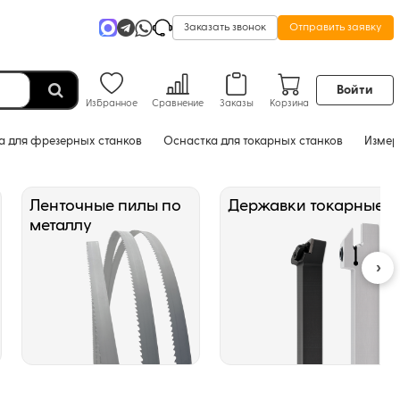
Заказать звонок
Отправить заявку
Войти
Избранное
Сравнение
Заказы
Корзина
а для фрезерных станков
Оснастка для токарных станков
Измер
Ленточные пилы по
Державки токарные
металлу