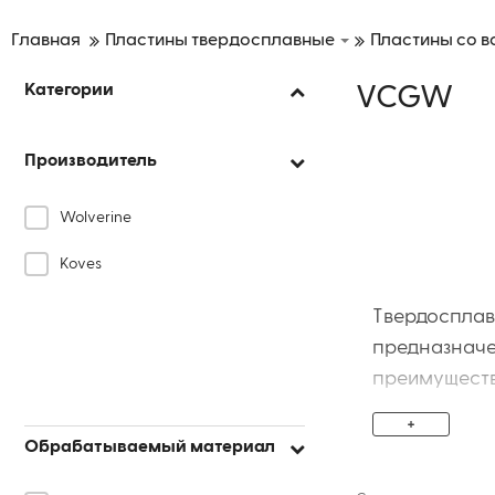
Главная
Пластины твердосплавные
Пластины со в
Категории
VCGW
Производитель
Wolverine
Koves
Твердоспла
предназначе
преимуществ
Пластины фо
+
углом 7° обе
Обрабатываемый материал
PCBN (полик