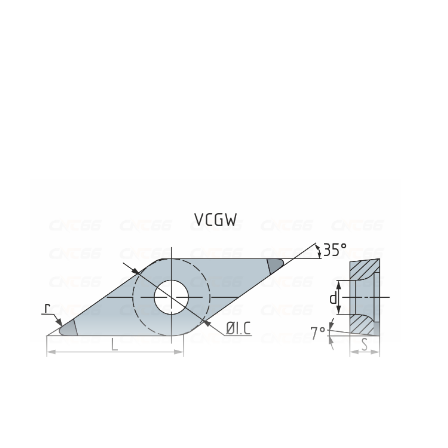
м
ют износостойкость, производительность и