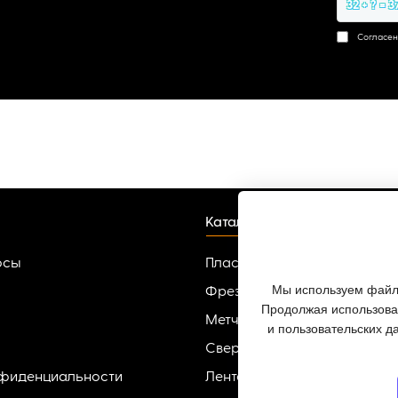
32 + ? = 3
Согласен
Каталог
осы
Пластины твердосплавные
Мы используем файлы
Фрезы
Продолжая использоват
Метчики
и пользовательских д
Сверла
нфиденциальности
Ленточные пилы по металлу