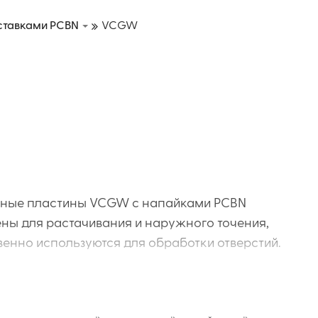
ставками PCBN
VCGW
вные пластины VCGW с напайками PCBN
ны для растачивания и наружного точения,
енно используются для обработки отверстий.
рмы V (ромб 35°) с позитивной геометрией и задни
спечивают точное и стабильное резание. Напайки из
ристаллического кубического нитрида бора) повыша