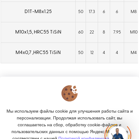
D1T-M8x1.25
50
17.3
6
6
M8
М10х1,5, HRC55 TiSiN
60
22
8
7.95
M10
М4х0,7 ,HRC55 TiSiN
50
12
4
4
M4
КОНТАКТЫ
О МАГАЗИНЕ
Мы используем файлы cookie для улучшения работы сайта и
КАТАЛОГ
персонализации. Продолжая использовать сайт, вы
соглашаетесь на сбор, обработку cookie-файлов и
ПОДПИСКА
пользовательских данных с помощью Яндекс.Метрика, в
соответствии с нашей
Политикой конфиденциальности.