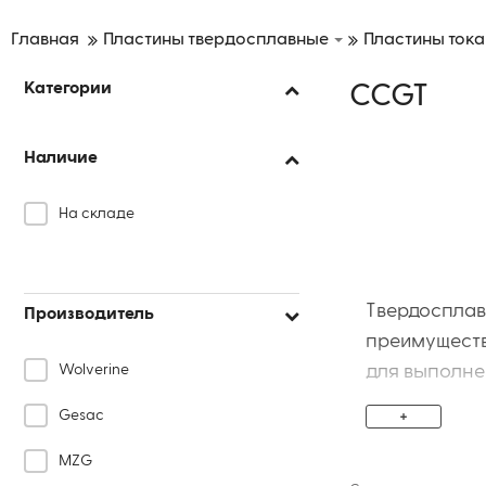
Главная
Пластины твердосплавные
Пластины ток
Категории
CCGT
Наличие
На складе
Твердосплав
Производитель
преимуществ
Wolverine
для выполне
(ромб 80°) и
+
Gesac
обеспечиваю
MZG
расточными д