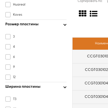
Сортировать по:
Huareal
Koves
Размер пластины
HardForce
OKE
3
Наимен
4
CCGT03010
6
9
CCGT030102
12
CCGT030104
Ширина пластины
CCGT030104
T3