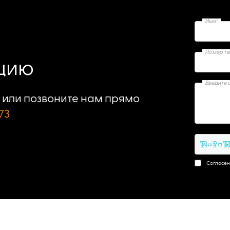
Имя*
Номер т
ацию
Введите 
или позвоните нам прямо
73
12 + ? = 1
Согласен