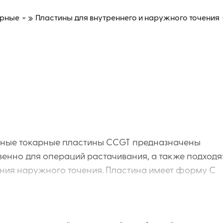
арные
Пластины для внутреннего и наружного точения
ные токарные пластины CCGT предназначены
енно для операций растачивания, а также подходя
ния наружного точения. Пластина имеет форму C
 оснащена позитивной геометрией с задним углом 7°,
щей эффективное резание. Применяются с
ержавками S...-SCKCR/L, S...-SCLCR/L и проходным