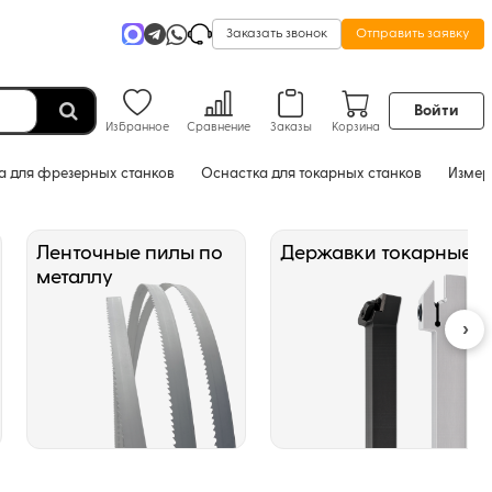
Заказать звонок
Отправить заявку
Войти
Избранное
Сравнение
Заказы
Корзина
а для фрезерных станков
Оснастка для токарных станков
Измер
Ленточные пилы по
Державки токарные
металлу