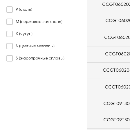
CCGT06020
P (сталь)
CCGT06020
M (нержавеющая сталь)
K (чугун)
CCGT06020
N (цветные металлы)
CCGT06020
S (жаропрочные сплавы)
CCGT06020
H (закаленная сталь)
CCGT06020
CCGT09T30
CCGT09T301