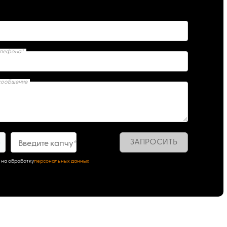
елефона*
сообщение
ЗАПРОСИТЬ
5
Введите капчу*
 на обработку
персональных данных