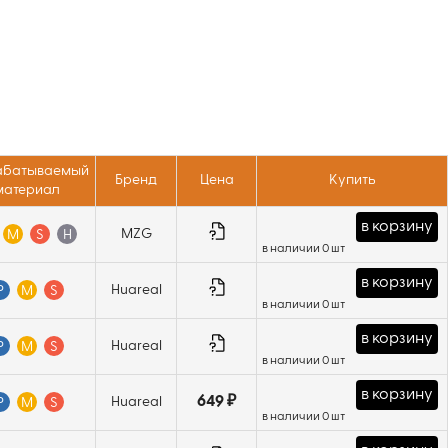
батываемый
Бренд
Цена
Купить
материал
в корзину
MZG
M
S
H
в наличии 0 шт
в корзину
Huareal
P
M
S
в наличии 0 шт
в корзину
Huareal
P
M
S
в наличии 0 шт
в корзину
649 ₽
Huareal
P
M
S
в наличии 0 шт