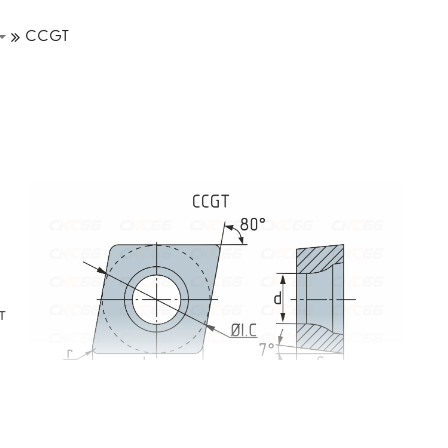
CCGT
т
и державками SCACR/L, SCLCR/L.