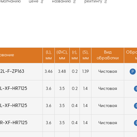
умолчанию
цене
названию
рейтингу
(L),
(ØiC),
(r),
(S),
Вид
Обра
ование
мм
мм
мм
мм
обработки
2L-F-ZP163
3.46
3.48
0.2
1.39
Чистовая
P
L-XF-HR7125
3.6
3.5
0.2
1.4
Чистовая
L-XF-HR7125
3.6
3.5
0.4
1.4
Чистовая
R-XF-HR7125
3.6
3.5
0.4
1.4
Чистовая