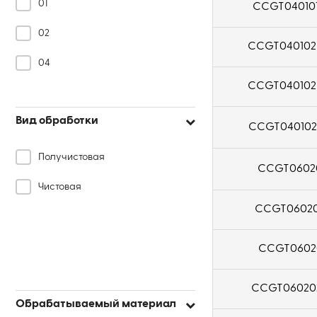
01
CCGT040101
02
CCGT040102
04
CCGT040102
Вид обработки
CCGT040102
Получистовая
CCGT06020
Чистовая
CCGT06020
CCGT06020
CCGT06020
Обрабатываемый материал