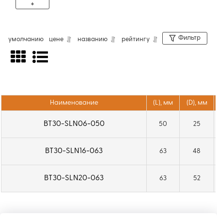
+
Фильтр
умолчанию
цене
названию
рейтингу
Патрон BT30 предназначен для крепления
инструмента с цилиндрическим
хвостовиком Weldon диаметром 10 мм на
сверлильных, фрезерных станках с ЧПУ и
обрабатывающих центрах. Фиксация
Наименование
(L), мм
(D), мм
осуществляется одним прижимным винтом
BT30-SLN06-050
50
25
с шестигранной головкой. Для установки в
шпиндель используется штревельный болт
BT30-SLN16-063
63
48
M12 (приобретается отдельно). Подача СОЖ
— через центральное отверстие (тип AD).
BT30-SLN20-063
63
52