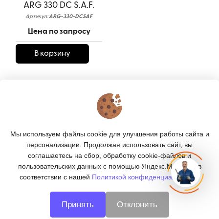
ARG 330 DC S.A.F.
Артикул:
ARG-330-DCSAF
Цена по запросу
В корзину
КОНТАКТЫ
О МАГАЗИНЕ
Мы используем файлы cookie для улучшения работы сайта и
КАТАЛОГ
персонализации. Продолжая использовать сайт, вы
соглашаетесь на сбор, обработку cookie-файлов и
ПОДПИСКА
пользовательских данных с помощью Яндекс.Метрика, в
соответствии с нашей
Политикой конфиденциальности.
МЫ В СОЦСЕТЯХ:
Принять
Отклонить
© 2026
CNC66 - металлообработка в Екатеринбурге