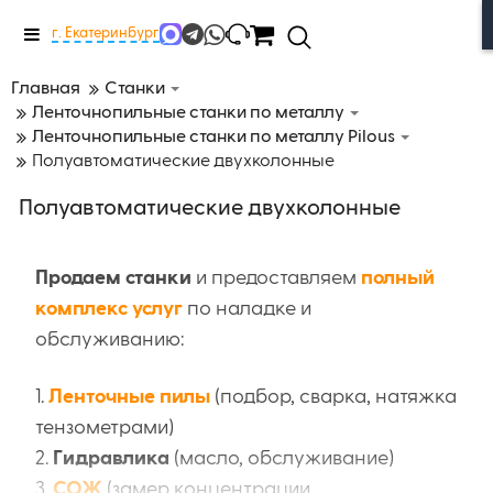
Меню
г. Екатеринбург
Главная
Станки
Ленточнопильные станки по металлу
Ленточнопильные станки по металлу Pilous
Полуавтоматические двухколонные
Полуавтоматические двухколонные
Продаем станки
и предоставляем
полный
комплекс услуг
по наладке и
обслуживанию:
1.
Ленточные пилы
(подбор, сварка, натяжка
тензометрами)
2.
Гидравлика
(масло, обслуживание)
3.
СОЖ
(замер концентрации