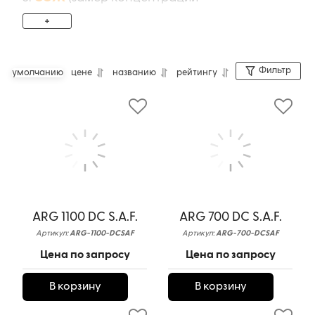
рефрактометрами, проверка воды на
+
жесткость)
Фильтр
умолчанию
цене
названию
рейтингу
ARG 1100 DC S.A.F.
ARG 700 DC S.A.F.
Артикул:
ARG-1100-DCSAF
Артикул:
ARG-700-DCSAF
Цена по запросу
Цена по запросу
В корзину
В корзину