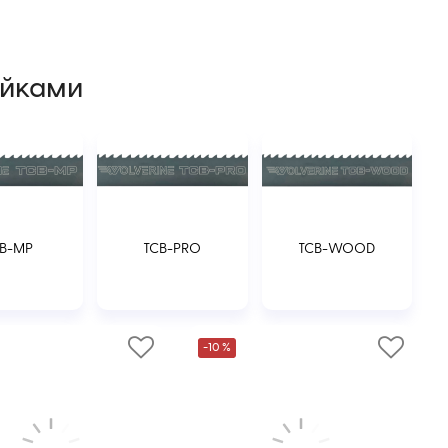
айками
B-MP
TCB-PRO
TCB-WOOD
-10 %