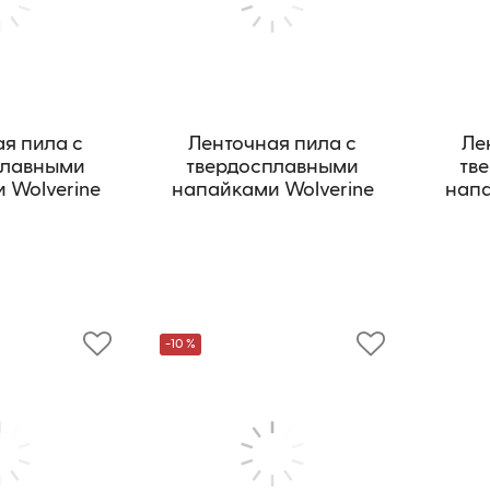
я пила с
Ленточная пила с
Ле
плавными
твердосплавными
тв
 Wolverine
напайками Wolverine
напа
-MP
ТСВ-МР
-10 %