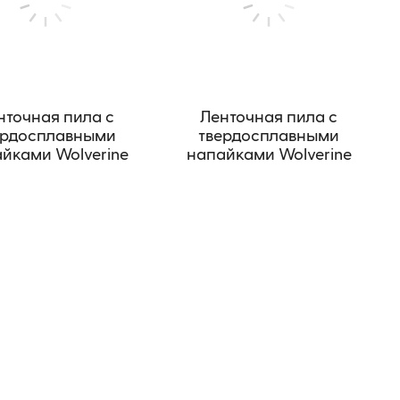
нточная пила с
Ленточная пила с
ердосплавными
твердосплавными
йками Wolverine
напайками Wolverine
CB-PRO
TCB-PRO