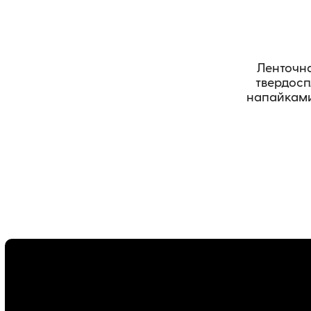
Ленточна
твердос
напайками
TCB-