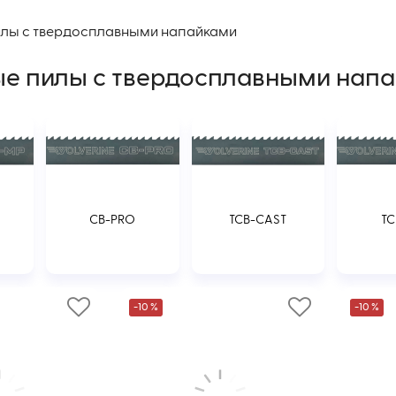
илы с твердосплавными напайками
е пилы с твердосплавными нап
CB-PRO
TCB-CAST
TC
-10 %
-10 %