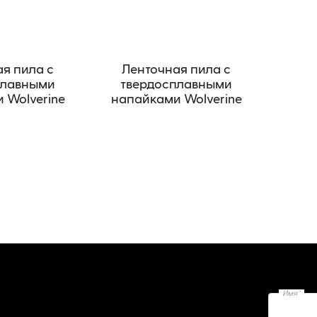
я пила с
Ленточная пила с
плавными
твердосплавными
 Wolverine
напайками Wolverine
CAST
TCB-WOOD
Имя*