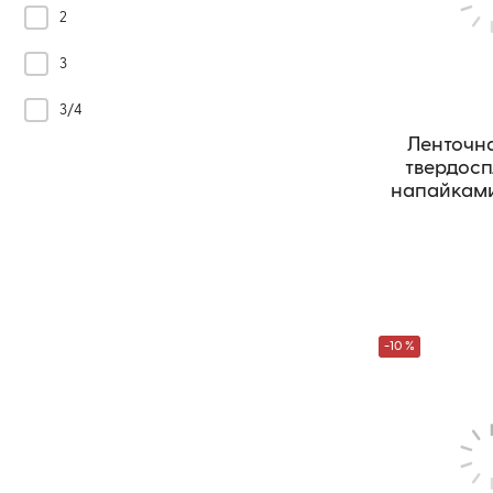
2
3
3/4
Ленточна
твердос
напайками
CB
-10 %