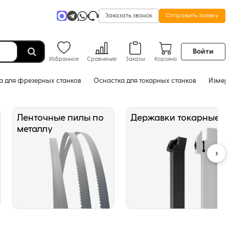
Заказать звонок
Отправить заявку
Войти
Избранное
Сравнение
Заказы
Корзина
а для фрезерных станков
Оснастка для токарных станков
Измер
Ленточные пилы по
Державки токарные
металлу