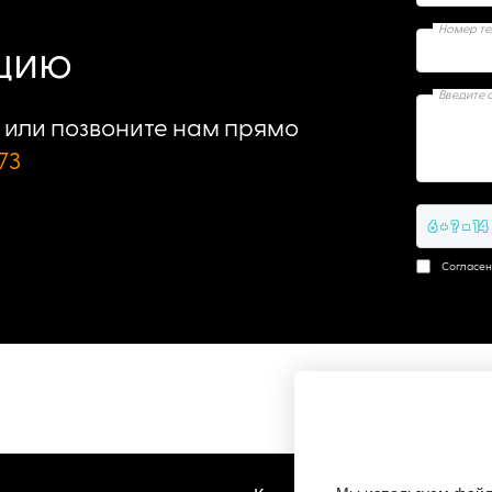
Номер т
ацию
Введите 
или позвоните нам прямо
73
6 + ? = 14
Согласен