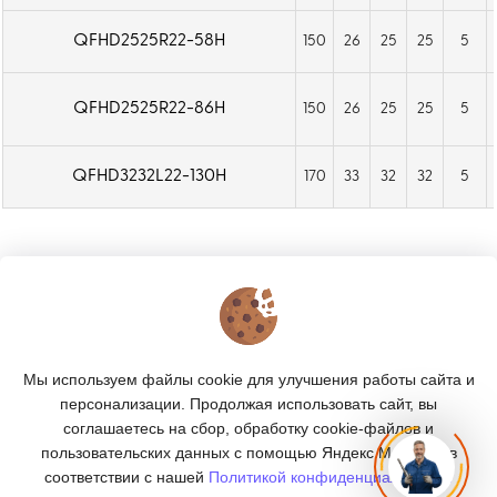
QFHD2525R22-58H
150
26
25
25
5
QFHD2525R22-86H
150
26
25
25
5
QFHD3232L22-130H
170
33
32
32
5
КОНТАКТЫ
О МАГАЗИНЕ
Мы используем файлы cookie для улучшения работы сайта и
КАТАЛОГ
персонализации. Продолжая использовать сайт, вы
соглашаетесь на сбор, обработку cookie-файлов и
ПОДПИСКА
пользовательских данных с помощью Яндекс.Метрика, в
соответствии с нашей
Политикой конфиденциальности.
МЫ В СОЦСЕТЯХ: