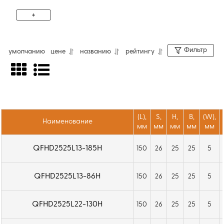
+
Фильтр
умолчанию
цене
названию
рейтингу
Токарные резцы серии QFHD
предназначены для обработки наружных
торцевых канавок с использованием
сменных пластин ZTHD...-MG. Обеспечивают
(L),
S,
H,
B,
(W),
Наименование
точное формирование канавок и
мм
мм
мм
мм
мм
стабильную работу на токарных станках и
QFHD2525L13-185H
150
26
25
25
5
станках с ЧПУ.
QFHD2525L13-86H
150
26
25
25
5
QFHD2525L22-130H
150
26
25
25
5