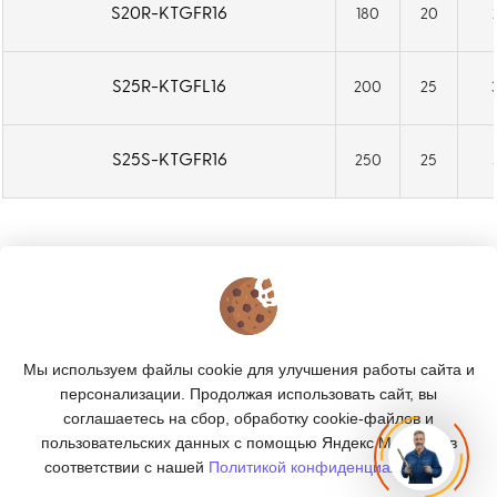
S20R-KTGFR16
180
20
S25R-KTGFL16
200
25
S25S-KTGFR16
250
25
КОНТАКТЫ
О МАГАЗИНЕ
Мы используем файлы cookie для улучшения работы сайта и
КАТАЛОГ
персонализации. Продолжая использовать сайт, вы
соглашаетесь на сбор, обработку cookie-файлов и
ПОДПИСКА
пользовательских данных с помощью Яндекс.Метрика, в
соответствии с нашей
Политикой конфиденциальности.
МЫ В СОЦСЕТЯХ: