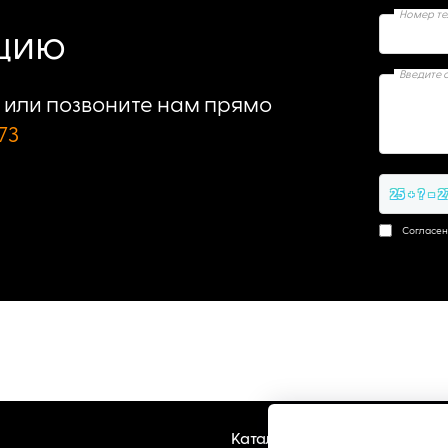
Номер т
ацию
Введите 
или позвоните нам прямо
73
25 + ? = 2
Согласен
Каталог