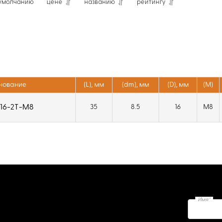
умолчанию
цене
названию
рейтингу
нование
(L), мм
(dm), мм
(D), мм
(М)
16-2T-M8
35
8.5
16
M8
Имя*