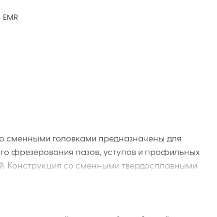
EMR
о сменными головками предназначены для
го фрезерования пазов, уступов и профильных
й. Конструкция со сменными твердосплавными
беспечивает высокую жесткость, стабильное резан
ость за счёт быстрой замены режущей части.
я обработки стали, нержавеющей стали, чугуна и д