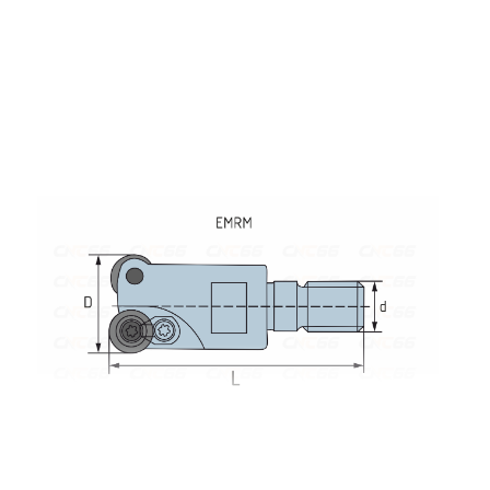
ие
ругих конструкционных материалов на станках с