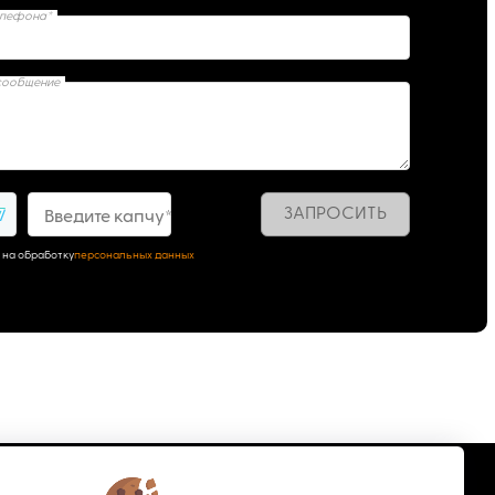
елефона*
сообщение
ЗАПРОСИТЬ
7
Введите капчу*
 на обработку
персональных данных
Подписка