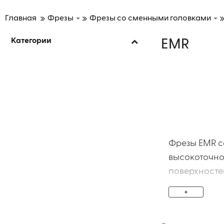
Главная
Фрезы
Фрезы со сменными головками
Категории
EMR
Фрезы EMR с
высокоточно
поверхносте
головками о
+
и экономичн
Подходят дл