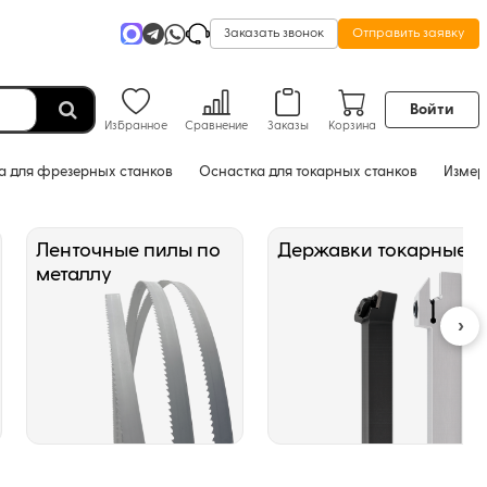
Заказать звонок
Отправить заявку
Войти
Избранное
Сравнение
Заказы
Корзина
а для фрезерных станков
Оснастка для токарных станков
Измер
Ленточные пилы по
Державки токарные
металлу