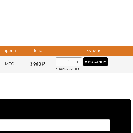
Бренд
Цена
Купить
−
+
в корзину
MZG
3 960 ₽
в наличии 1 шт