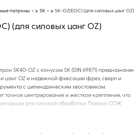
ные патроны
SK
SK-OZ(EOC) (для силовых цанг OZ
C) (для силовых цанг OZ)
рон SK40-OZ с конусом SK (DIN 69871) предназначе
ки цанг OZ и надежной фиксации фрез, сверл и
трумента с цилиндрическим хвостовиком.
т точное центрирование и жесткое крепление, что
пригодным для силовой обработки. Подача СОЖ
ся через центральное отверстие (тип AD).