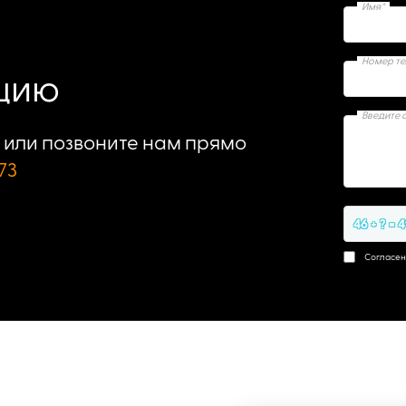
Имя*
Номер т
ацию
Введите 
или позвоните нам прямо
73
46 + ? = 
Согласен