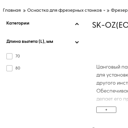
Главная
Оснастка для фрезерных станков
Фрезер
Категории
SK-OZ(EO
Длина вылета (L), мм
70
Цанговый пат
80
для установ
другого инс
Обеспечивае
делает его 
осуществляет
+