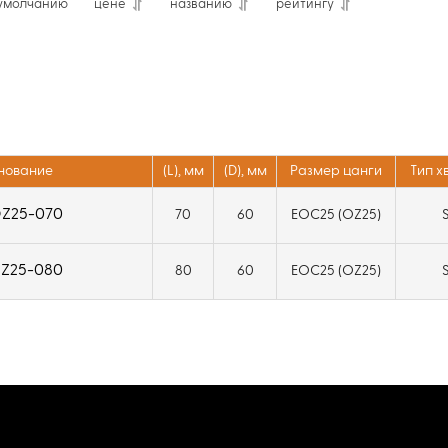
умолчанию
цене
названию
рейтингу
нование
(L), мм
(D), мм
Размер цанги
Тип х
Z25-070
70
60
EOC25 (OZ25)
Z25-080
80
60
EOC25 (OZ25)