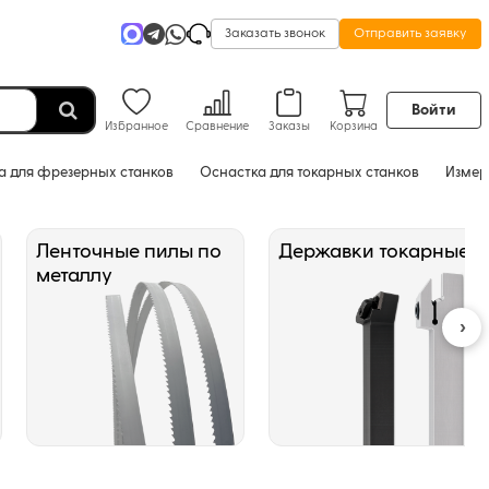
Заказать звонок
Отправить заявку
Войти
Избранное
Сравнение
Заказы
Корзина
а для фрезерных станков
Оснастка для токарных станков
Измер
Ленточные пилы по
Державки токарные
металлу