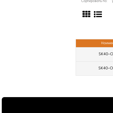
Сортировать по:
Наиме
SK40-O
SK40-O