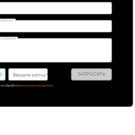
елефона*
сообщение
ЗАПРОСИТЬ
49
Введите капчу*
 на обработку
персональных данных