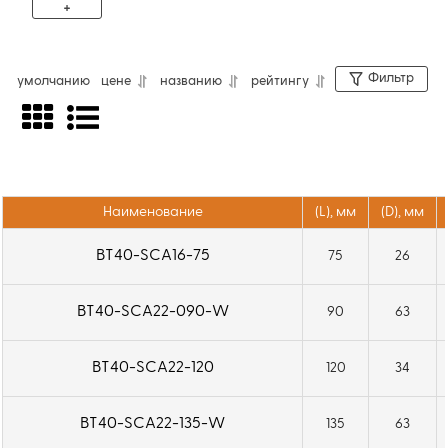
+
Фильтр
умолчанию
цене
названию
рейтингу
Фрезерные патроны BT-SCA
предназначены для точного центрирования
и надежной фиксации дисковых отрезных
фрез. Оправки с хвостовиком BT (MAS 403,
JIS B 6339) подходят для сверлильных,
Наименование
(L), мм
(D), мм
фрезерных станков и оборудования с ЧПУ
BT40-SCA16-75
75
26
благодаря канавке для автоматической
смены инструмента. В комплект входят три
BT40-SCA22-090-W
90
63
проставочных кольца толщиной 5, 10 и 20 мм
для установки фрез одного посадочного
BT40-SCA22-120
120
34
диаметра разной толщины. В ассортименте
представлены модели BT40 и BT50 с
BT40-SCA22-135-W
135
63
различной длиной вылета и посадочным