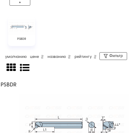
+
Твердосплавные мини-резцы по металлу
PSBDR
для обратного точения и обработки
внутренних канавок. Тип обрабатываемого
Фильтр
умолчанию
цене
названию
рейтингу
материала - сталь, нержавеющая сталь,
чугун, жаропрочные сплавы. В линейке
представлены мини-резцы PSBDR. На
PSBDR
рабочую часть резца нанесено защитное
PVD-покрытие, увеличивающее
износостойкость, термостойкость
инструмента. Без канала для подачи СОЖ.