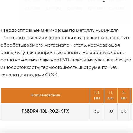
Твердосплавные мини-резцы по металлу PSBDR для
обратного точения и обработки внутренних канавок. Тип
обрабатываемого материала - сталь, нержавеющая
сталь, чугун, жаропрочные сплавы. На рабочую часть
резца нанесено защитное PVD-покрытие, увеличивающее
износостойкость, термостойкость инструмента. Без
канала для подачи СОЖ.
(L),
L1,
S,
Наименование
мм
мм
мм
PSBDR4-10L-R0.2-KTX
50
10
0.8