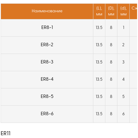
(L),
(D),
(d),
Сж
Наименование
мм
мм
мм
ER8-1
13.5
8
1
ER8-2
13.5
8
2
ER8-3
13.5
8
3
ER8-4
13.5
8
4
ER8-5
13.5
8
5
ER8-6
13.5
8
6
ER11