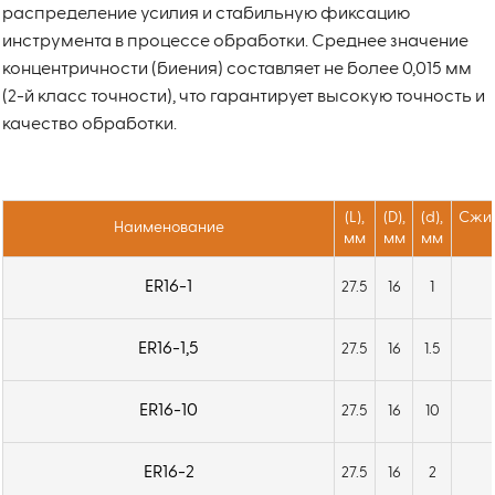
распределение усилия и стабильную фиксацию
инструмента в процессе обработки. Среднее значение
концентричности (биения) составляет не более 0,015 мм
(2-й класс точности), что гарантирует высокую точность и
качество обработки.
(L),
(D),
(d),
Сжи
Наименование
мм
мм
мм
ER16-1
27.5
16
1
ER16-1,5
27.5
16
1.5
ER16-10
27.5
16
10
ER16-2
27.5
16
2