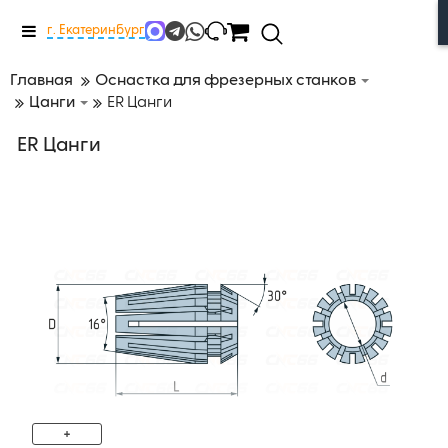
Меню
г. Екатеринбург
Главная
Оснастка для фрезерных станков
Цанги
ER Цанги
ER Цанги
+