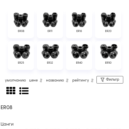
Цанги ER предназначены для надежной
фиксации металлорежущего инструмента с
ER08
ER11
ER16
ER20
цилиндрическим хвостовиком в цанговых
патронах. Конструкция в виде усеченного
конуса со сквозным отверстием и двумя
зонами зажима обеспечивает высокую
ER25
ER32
ER40
ER50
точность центрирования, равномерное
распределение усилия и надежное
Фильтр
умолчанию
цене
названию
рейтингу
удержание инструмента во время
обработки.
ER08
Цанги