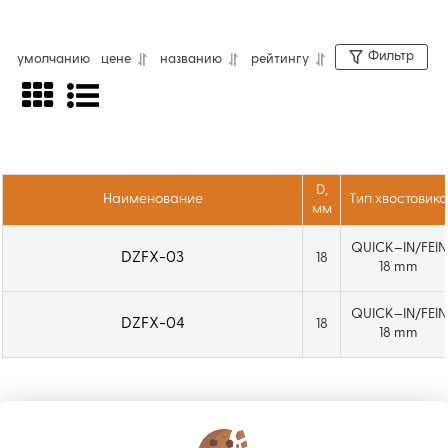
Фильтр
умолчанию
цене
названию
рейтингу
Переходники предназначены для
совместимости различных систем
крепления корончатых сверл и станочной
оснастки. Обеспечивают надежную
D,
Наименование
Тип хвостовика
фиксацию инструмента и позволяют
мм
использовать оборудование с разными
QUICK–IN/FEIN
DZFX-03
18
типами посадки. Для корректной работы
18 mm
необходимо подобрать совместимый
QUICK–IN/FEIN
направляющий штифт.
DZFX-04
18
18 mm
КОНТАКТЫ