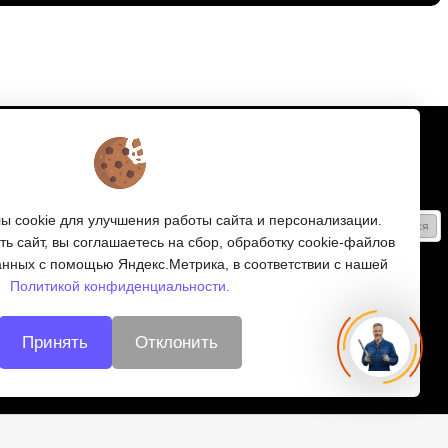
Подписка
Получайте только полезные статьи!
 cookie для улучшения работы сайта и персонализации.
Подписаться
ь сайт, вы соглашаетесь на сбор, обработку cookie-файлов
Согласен на обработку
персональных данных
анных с помощью Яндекс.Метрика, в соответствии с нашей
Политикой конфиденциальности.
Мы в соцсетях:
Принять
Отклонить