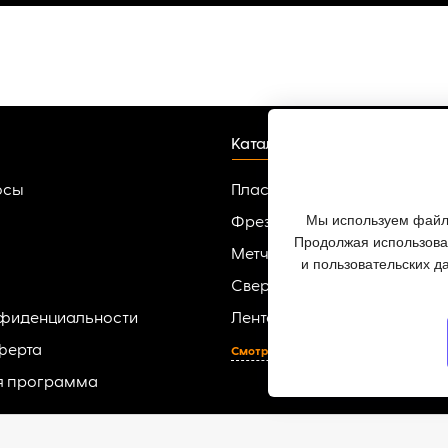
Каталог
осы
Пластины твердосплавные
Мы используем файлы
Фрезы
Продолжая использоват
Метчики
и пользовательских д
Сверла
нфиденциальности
Ленточные пилы по металлу
ферта
Смотреть все
я программа