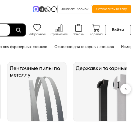
Заказать звонок
Отправить заявку
Войти
Избранное
Сравнение
Заказы
Корзина
а для фрезерных станков
Оснастка для токарных станков
Измер
Ленточные пилы по
Державки токарные
металлу