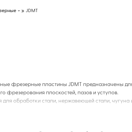
зерные
JDMT
ные фрезерные пластины JDMT предназначены дл
го фрезерования плоскостей, пазов и уступов.
 для обработки стали, нержавеющей стали, чугуна 
иалов в зависимости от марки твердого сплава.
т высокую прочность, износостойкость и
ь резания при интенсивной эксплуатации. Использ