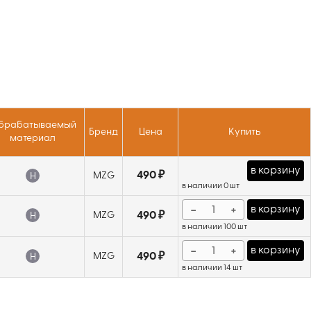
брабатываемый
Бренд
Цена
Купить
материал
в корзину
490 ₽
MZG
H
в наличии 0 шт
−
+
в корзину
MZG
490 ₽
H
в наличии 100 шт
−
+
в корзину
MZG
490 ₽
H
в наличии 14 шт