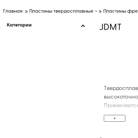
Главная
Пластины твердосплавные
Пластины фре
Категории
JDMT
Твердосплав
высокоточно
Применяются
других матер
+
Обеспечиваю
стабильност