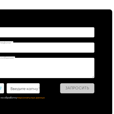
елефона*
сообщение
ЗАПРОСИТЬ
7
Введите капчу*
 на обработку
персональных данных