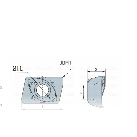
я
и
уются в корпусных фрезах для выполнения