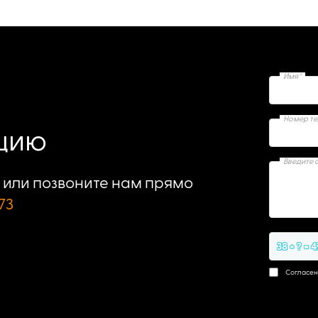
Имя*
Номер т
ацию
Введите 
или позвоните нам прямо
73
38 + ? = 4
Согласен