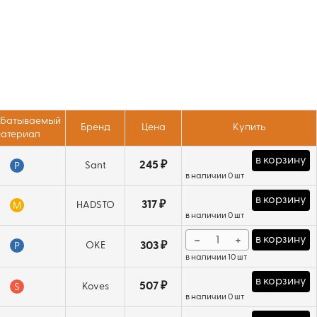
батываемый
Бренд
Цена
Купить
атериал
в корзину
245 ₽
Sant
P
в наличии 0 шт
в корзину
317 ₽
HADSTO
M
в наличии 0 шт
−
+
в корзину
OKE
303 ₽
P
в наличии 10 шт
в корзину
507 ₽
Koves
S
в наличии 0 шт