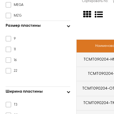
Сортировать по:
MEGA
MZG
Размер пластины
Huareal
Koves
9
Наименов
Hardstone
11
HADSTO
TCMT090204-H
16
MetalCraft
22
TCMT090204-
OKE
TCMT090204-O
Ширина пластины
TCMT090204-TM
T3