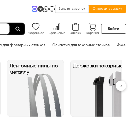
Заказать звонок
Отправить заявку
Войти
Избранное
Сравнение
Заказы
Корзина
а для фрезерных станков
Оснастка для токарных станков
Измер
Ленточные пилы по
Державки токарные
металлу