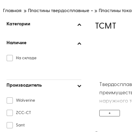
Главная
Пластины твердосплавные
Пластины ток
Категории
TCMT
Наличие
На складе
Твердосплав
Производитель
преимуществ
Wolverine
наружного то
позитивную 
+
ZCC-CT
эффективное
Sant
S...-STFCR/L