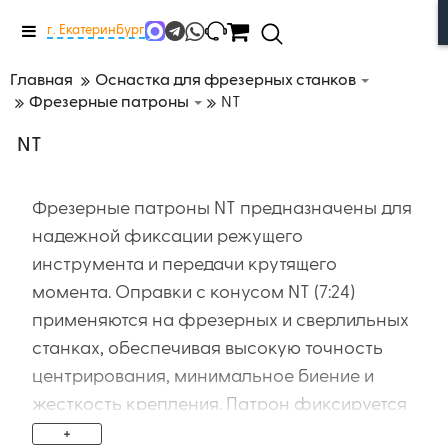
Меню
г. Екатеринбург
Главная
Оснастка для фрезерных станков
Фрезерные патроны
NT
NT
Фрезерные патроны NT предназначены для
надежной фиксации режущего
инструмента и передачи крутящего
момента. Оправки с конусом NT (7:24)
применяются на фрезерных и сверлильных
станках, обеспечивая высокую точность
центрирования, минимальное биение и
жесткость крепления. Патрон фиксируется
в шпинделе с помощью штревельного болта
+