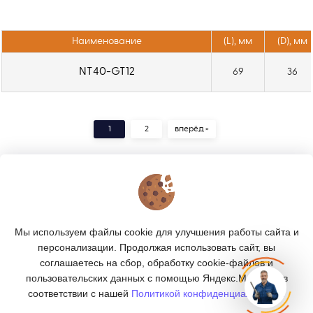
Наименование
(L), мм
(D), мм
NT40-GT12
69
36
1
2
вперёд »
КОНТАКТЫ
О МАГАЗИНЕ
Мы используем файлы cookie для улучшения работы сайта и
КАТАЛОГ
персонализации. Продолжая использовать сайт, вы
соглашаетесь на сбор, обработку cookie-файлов и
ПОДПИСКА
пользовательских данных с помощью Яндекс.Метрика, в
соответствии с нашей
Политикой конфиденциальности.
МЫ В СОЦСЕТЯХ: