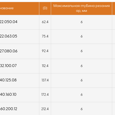
Максимальная глубина резания
нование
(D)
ap, мм
22.050.04
62.4
6
22.063.05
75.4
6
27.080.06
92.4
6
32.100.07
112.4
6
40.125.08
137.4
6
40.160.10
172.4
6
60.200.12
212.4
6