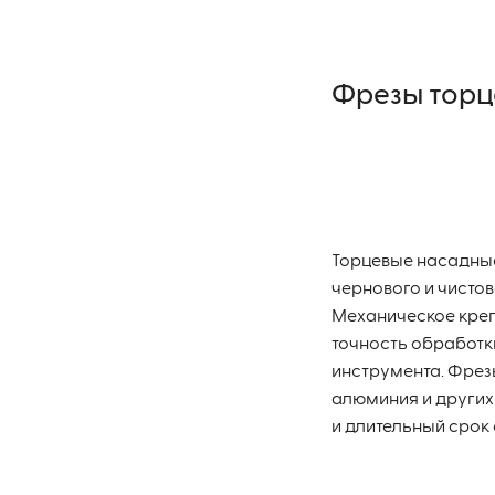
15.5
112.4
16
Фрезы торц
115
18
122
20
125
21
137
Торцевые насадны
24
137.4
чернового и чистов
25
Механическое креп
147
точность обработк
29
160
инструмента. Фрез
алюминия и других
30
172.4
и длительный срок
32
174