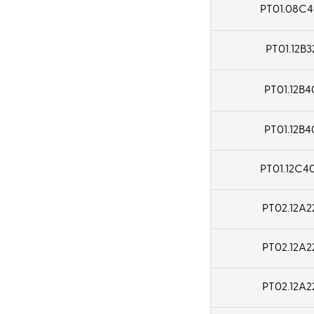
1.8
31
PT01.08C40
12
3
32
14
PT01.12B32
4
35
16
PT01.12B40
4.2
36.5
18
4.8
40
PT01.12B40
24
5
42
25
PT01.12C40
5.4
50
30
5.5
PT02.12A2
56
6
62.4
PT02.12A2
6.4
63
PT02.12A2
6.5
75