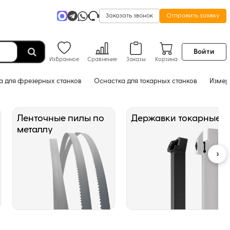
Заказать звонок
Отправить заявку
Войти
Избранное
Сравнение
Заказы
Корзина
а для фрезерных станков
Оснастка для токарных станков
Измер
Ленточные пилы по
Державки токарные
металлу