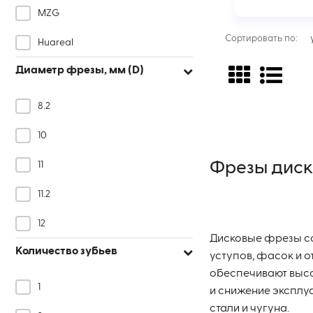
MZG
Сортировать по:
Huareal
Диаметр фрезы, мм (D)
Koves
HADSTO
8.2
УММ
10
OKE
Фрезы дис
11
11.2
12
Дисковые фрезы с
Количество зубьев
13
уступов, фасок и 
обеспечивают высо
14
1
и снижение эксплу
стали и чугуна.
15