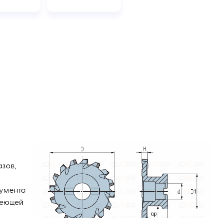
зов,
румента
веющей