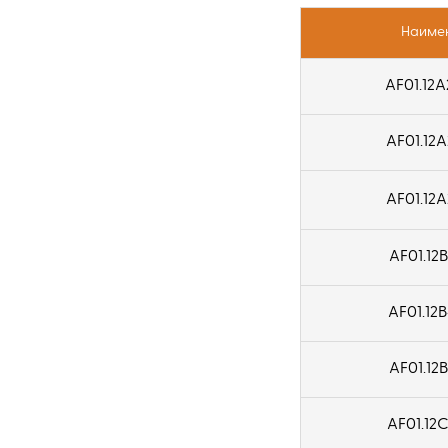
33
175
Наиме
39
200
AF01.12A
40
212.4
45
262.4
AF01.12A
48
315
AF01.12A
53
55
AF01.12B
60
AF01.12B
72
AF01.12B
AF01.12C