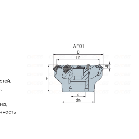
стей.
,
на,
ичность