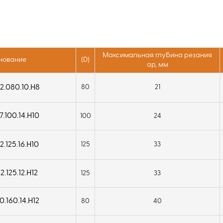
Максимальная глубина резания
нование
(D)
ap, мм
2.080.10.H8
80
21
.100.14.H10
100
24
.125.16.H10
125
33
.125.12.H12
125
33
.160.14.H12
80
40