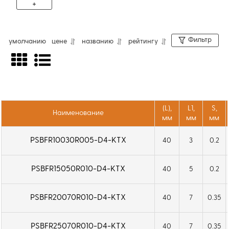
+
Фильтр
умолчанию
цене
названию
рейтингу
Твердосплавные мини-резцы по металлу
PSBFR для продольного и профильного
растачивания. Тип обрабатываемого
материала - сталь, нержавеющая сталь,
(L),
L1,
S,
Наименование
чугун, жаропрочные сплавы. На рабочую
мм
мм
мм
часть резца нанесено защитное PVD-
PSBFR10030R005-D4-KTX
40
3
0.2
покрытие, увеличивающее износостойкость,
термостойкость инструмента. Без канала
PSBFR15050R010-D4-KTX
40
5
0.2
для подачи СОЖ.
PSBFR20070R010-D4-KTX
40
7
0.35
PSBFR25070R010-D4-KTX
40
7
0.35