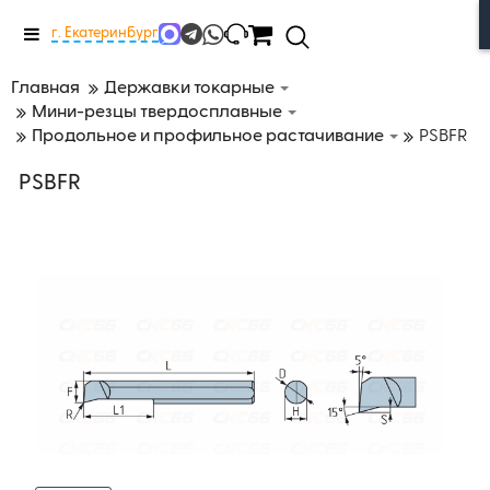
Меню
г. Екатеринбург
Главная
Державки токарные
Мини-резцы твердосплавные
Продольное и профильное растачивание
PSBFR
PSBFR