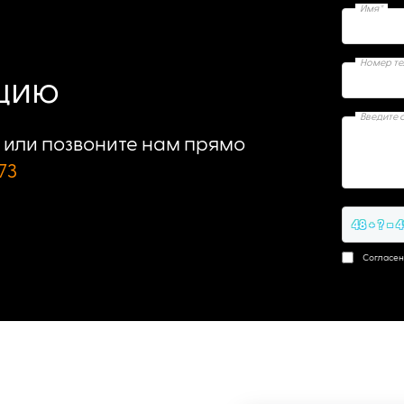
Имя*
Номер т
ацию
Введите 
или позвоните нам прямо
73
48 + ? = 
Согласен