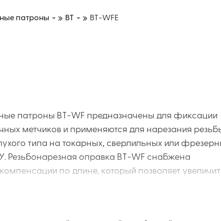
ные патроны
BT
BT-WFE
ные патроны BT-WF предназначены для фиксации
ных метчиков и применяются для нарезания резьб
глухого типа на токарных, сверлильных или фрезер
ПУ. Резьбонарезная оправка BT-WF снабжена
компенсации по длине, который позволяет увеличит
 режущего инструмента и получить высокое качест