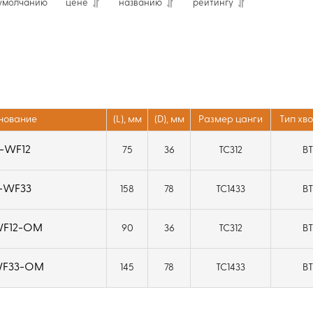
умолчанию
цене
названию
рейтингу
нование
(L), мм
(D), мм
Размер цанги
Тип хв
-WF12
75
36
TC312
B
-WF33
158
78
TC1433
B
WF12-OM
90
36
TC312
B
WF33-OM
145
78
TC1433
B