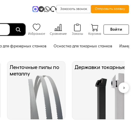
Заказать звонок
Отправить заявку
Войти
Избранное
Сравнение
Заказы
Корзина
а для фрезерных станков
Оснастка для токарных станков
Измер
Ленточные пилы по
Державки токарные
металлу