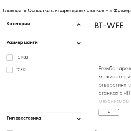
Главная
Оснастка для фрезерных станков
Фрезер
Категории
BT-WFE
Размер цанги
TC1433
Резьбонарез
TC312
машинно-руч
отверстиях 
станках с Ч
механизмом 
срок службы
+
обработки.
Тип хвостовика