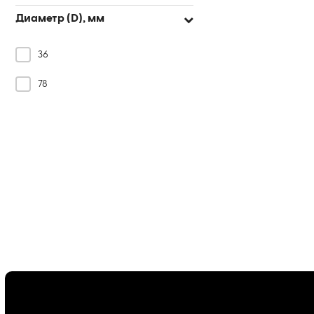
Диаметр (D), мм
36
78