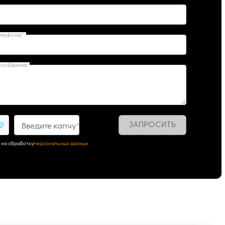
елефона*
сообщение
ЗАПРОСИТЬ
49
Введите капчу*
 на обработку
персональных данных