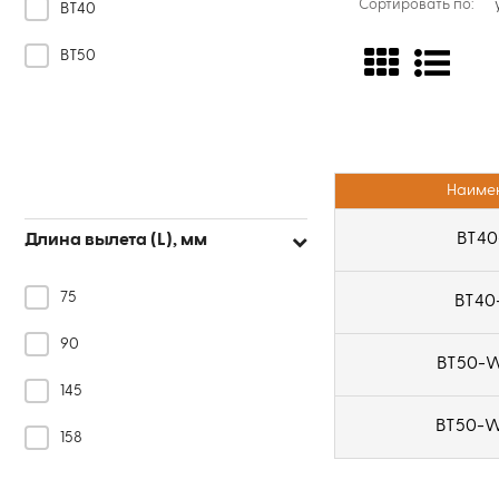
Сортировать по:
BT40
BT50
Наиме
BT40
Длина вылета (L), мм
75
BT40
90
BT50-
145
BT50-
158