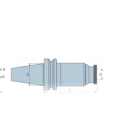
ы в
ных
ь
во