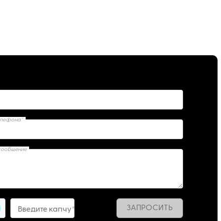
елефона*
сообщение
ЗАПРОСИТЬ
1
Введите капчу*