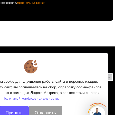
 на обработку
персональных данных
Подписка
Получайте только полезные статьи!
Подписаться
 cookie для улучшения работы сайта и персонализации.
Согласен на обработку
персональных данных
ь сайт, вы соглашаетесь на сбор, обработку cookie-файлов
анных с помощью Яндекс.Метрика, в соответствии с нашей
Мы в соцсетях:
Политикой конфиденциальности.
Принять
Отклонить