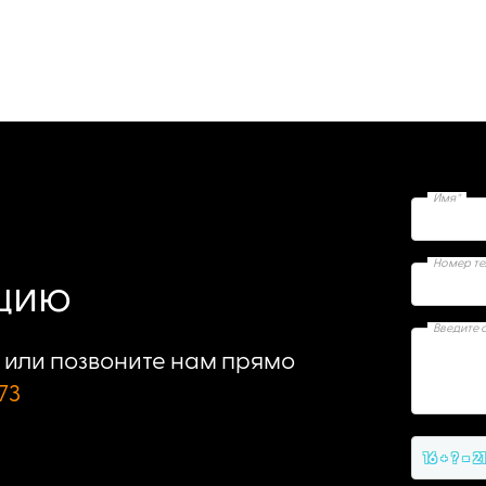
Имя*
Номер т
ацию
Введите 
или позвоните нам прямо
73
16 + ? = 2