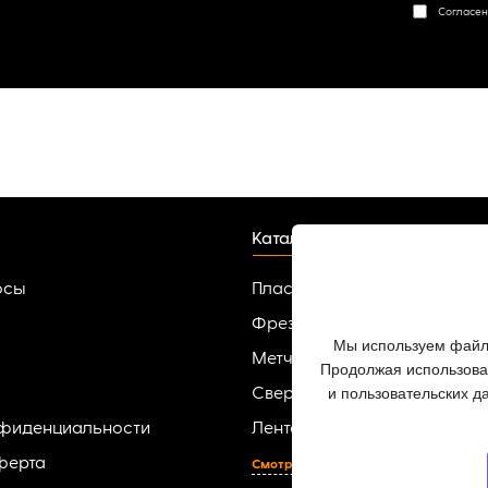
Согласен
Каталог
осы
Пластины твердосплавные
Фрезы
Мы используем файлы
Метчики
Продолжая использоват
и пользовательских д
Сверла
нфиденциальности
Ленточные пилы по металлу
ферта
Смотреть все