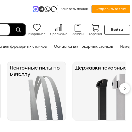
Заказать звонок
Отправить заявку
Войти
Избранное
Сравнение
Заказы
Корзина
а для фрезерных станков
Оснастка для токарных станков
Измер
Ленточные пилы по
Державки токарные
металлу