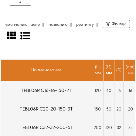
+
Фильтр
умолчанию
цене
названию
рейтингу
Концевые фрезы TEBL со сменными
пластинами предназначены для
высокопроизводительного фрезерования
(L),
(L1),
(dm),
пазов, уступов и обработки сложных
Наименование
(D)
мм
мм
мм
профилей. Оснащаются сменными
твердосплавными пластинами,
TEBL06R C16-16-150-2T
120
40
16
16
обеспечивающими стабильное резание,
высокую производительность и длительный
TEBL06R C20-20-150-3T
150
50
20
20
срок службы инструмента. Конструкция
фрез обеспечивает эффективное удаление
TEBL06R C32-32-200-5T
стружки, снижение вибраций и высокое
200
120
32
32