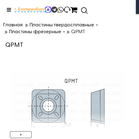
Меню
г. Екатеринбург
Главная
Пластины твердосплавные
Пластины фрезерные
QPMT
QPMT
+