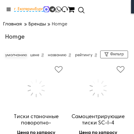
Меню
г. Екатеринбург
Главная
Бренды
Homge
Homge
Фильтр
умолчанию
цене
названию
рейтингу
Тиски станочные
Самоцентрирующие
поворотно-
тиски SC-I-4
наклоняемые HHY-
Артикул:
SC-I-4
Цена по запросу
Цена по запросу