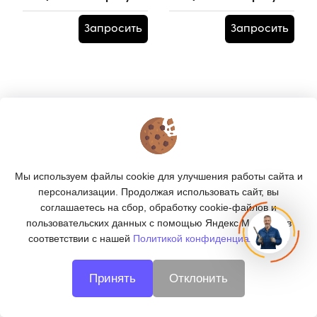
100 HOMGE
Артикул:
HHY-100
Запросить
Запросить
КОНТАКТЫ
О МАГАЗИНЕ
Мы используем файлы cookie для улучшения работы сайта и
КАТАЛОГ
персонализации. Продолжая использовать сайт, вы
соглашаетесь на сбор, обработку cookie-файлов и
ПОДПИСКА
пользовательских данных с помощью Яндекс.Метрика, в
соответствии с нашей
Политикой конфиденциальности.
МЫ В СОЦСЕТЯХ:
Принять
Отклонить
© 2026
CNC66 - металлообработка в Екатеринбурге