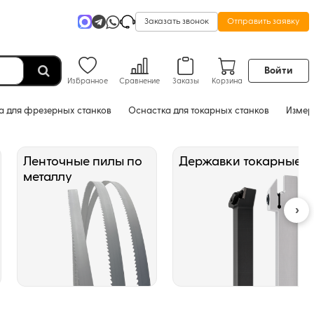
Заказать звонок
Отправить заявку
Войти
Избранное
Сравнение
Заказы
Корзина
а для фрезерных станков
Оснастка для токарных станков
Измер
Ленточные пилы по
Державки токарные
металлу