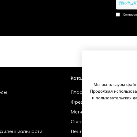
22 + ? = 2
Согласен
Каталог
Мы используем файлы
Продолжая использоват
осы
Пластины твердосплавные
и пользовательских д
Фрезы
Метчики
Сверла
нфиденциальности
Ленточные пилы по металлу