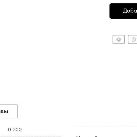
Доба
ывы
0-300