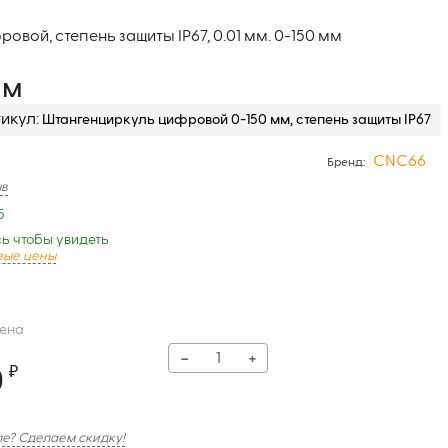
вой, степень защиты IP67, 0.01 мм. 0-150 мм
мм
икул:
Штангенциркуль цифровой 0-150 мм, степень защиты IP67
CNC66
Бренд:
ыв
5
ь чтобы увидеть
вые цены
цена
−
+
0
₽
е? Сделаем скидку!