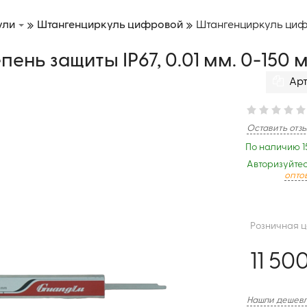
ули
Штангенциркуль цифровой
Штангенциркуль цифро
ень защиты IP67, 0.01 мм. 0-150 
Арт
Оставить отз
По наличию 1
Авторизуйтес
опто
Розничная 
11 50
Нашли дешевл