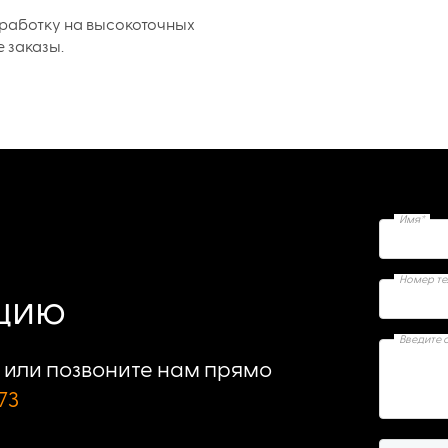
работку на высокоточных
е заказы.
Имя*
Номер т
ацию
Введите 
или позвоните нам прямо
73