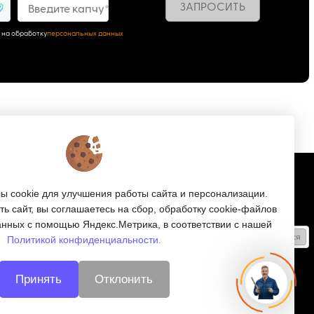
ЗАПРОСИТЬ
9
Введите капчу*
 на обработку
персональных данных
Подписка
 cookie для улучшения работы сайта и персонализации.
ь сайт, вы соглашаетесь на сбор, обработку cookie-файлов
Получайте только полезные статьи!
анных с помощью Яндекс.Метрика, в соответствии с нашей
Подписаться
Политикой конфиденциальности.
Согласен на обработку
персональных данных
Принять
Отклонить
Мы в соцсетях: