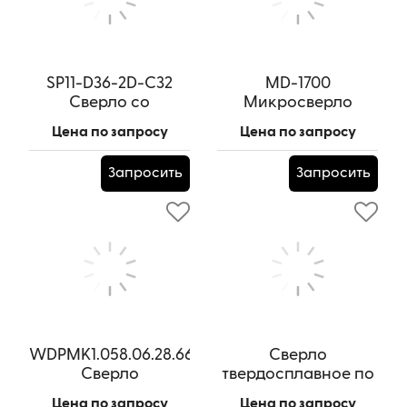
SP11-D36-2D-C32
MD-1700
Сверло со
Микросверло
сменными
твердосплавное по
Цена по запросу
Цена по запросу
пластинами
металлу 1,7 мм
Артикул:
SP11-D36-2D-C32
Артикул:
MD-1700
Запросить
Запросить
WDPMK1.058.06.28.66.AlCrN
Сверло
Сверло
твердосплавное по
твердосплавное по
металлу Wolverine
Цена по запросу
Цена по запросу