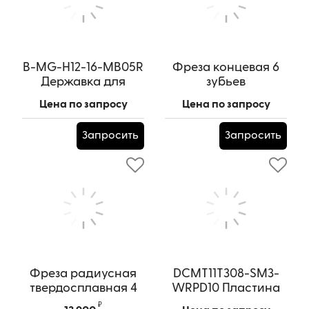
B-MG-H12-16-MB05R
Фреза концевая 6
Державка для
зубьев
обработки канавок
28x45xKM3x121 HSS-
Цена по запросу
Цена по запросу
в отверстиях
Co
Артикул:
B-MG-H12-16-MB05R
Артикул:
HSS-Co-28x45x121
Запросить
Запросить
Фреза радиусная
DCMT11T308-SM3-
твердосплавная 4
WRPD10 Пластина
зуба, HRC 55,
токарная
₽