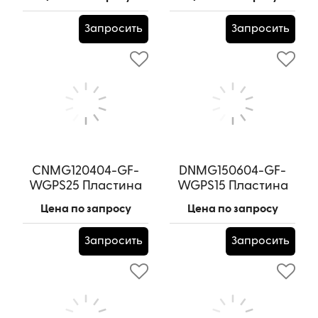
Артикул:
LNMX090603-GU-
Артикул:
APKT160416R-GS-
WGPM25
WGPU20
Запросить
Запросить
CNMG120404-GF-
DNMG150604-GF-
WGPS25 Пластина
WGPS15 Пластина
токарная
токарная
Цена по запросу
Цена по запросу
Артикул:
CNMG120404-GF-
Артикул:
DNMG150604-GF-
WGPS25
WGPS15
Запросить
Запросить