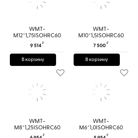
WMT-
WMT-
M12*1,75ISOHRC60
M10*1,5ISOHRC60
Фреза
Фреза
₽
₽
9 514
7 500
резьбонарезная
резьбонарезная
HONGSHENG
HONGSHENG
В корзину
В корзину
Артикул:
WMT-
Артикул:
WMT-M10*1,5ISOHRC60
M12*1,75ISOHRC60
WMT-
WMT-
M8*1,25ISOHRC60
M6*1,0ISOHRC60
Фреза
Фреза
₽
₽