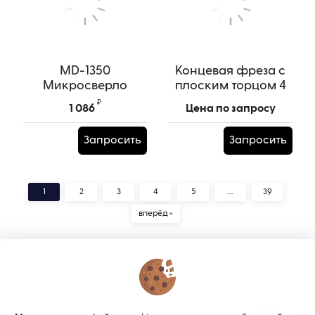
MD-1350
Концевая фреза с
Микросверло
плоским торцом 4
твердосплавное по
зуба, HRC 55,
₽
1 086
Цена по запросу
металлу 1,35 мм
10х60х10х150L
Артикул:
MD-1350
Артикул:
HRC 55.10х60х10х150L
Запросить
Запросить
1
2
3
4
5
...
39
вперёд »
КОНТАКТЫ
О МАГАЗИНЕ