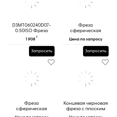
D3MT060240D07-
Фреза
0.50ISO Фреза
сферическая
резьбонарезная
твердосплавная 4
₽
1 908
Цена по запросу
твердосплавная
зуба, HRC55,
18x36x14x100L,R9
Артикул:
D3MT060240D07-
Запросить
Запросить
0.50ISO
Артикул:
HRC55x18x36x14x100L,R9
Фреза
Концевая черновая
сферическая
фреза с плоским
твердосплавная 4
торцом 4 зуба, HRC