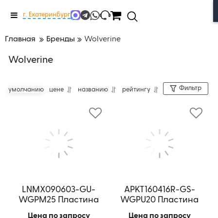
Меню
г. Екатеринбург
Главная
Бренды
Wolverine
Wolverine
Фильтр
умолчанию
цене
названию
рейтингу
LNMX090603-GU-
APKT160416R-GS-
WGPM25 Пластина
WGPU20 Пластина
фрезерная
фрезерная
Цена по запросу
Цена по запросу