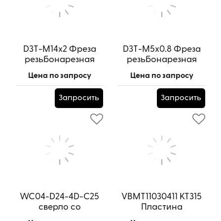
D3T-M14x2 Фреза
D3T-M5x0.8 Фреза
резьбонарезная
резьбонарезная
твердосплавная по
твердосплавная по
Цена по запросу
Цена по запросу
металлу
металлу
Артикул:
D3T-M14x2
Артикул:
D3T-M5x0.8
Запросить
Запросить
WC04-D24-4D-C25
VBMT11030411 KT315
сверло со
Пластина
сменными
Артикул:
VBMT11030411 KT315