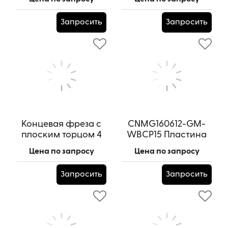
Артикул:
CCGT09T301R-KU-
Артикул:
CCGT09T301L-KU-
WKCU20
WKCU20
Запросить
Запросить
Концевая фреза с
CNMG160612-GM-
плоским торцом 4
WBCP15 Пластина
зуба, HRC 70,
токарная
Цена по запросу
Цена по запросу
3х9х4х50L
Артикул:
CNMG160612-GM-
WBCP15
Артикул:
HRC70x3х9х4х50L
Запросить
Запросить