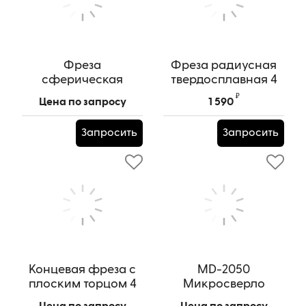
Фреза
Фреза радиусная
сферическая
твердосплавная 4
твердосплавная 4
зуба, HRC 55,
₽
Цена по запросу
1 590
зуба, HRC55,
6х15х6х100L,R03
10x20x10x75L,R5
Артикул:
HRC 55x6х15х6х100L,R03
Запросить
Запросить
Артикул:
HRC55x10x20x10x75L,R5
Концевая фреза с
MD-2050
плоским торцом 4
Микросверло
зуба, HRC 55,
твердосплавное по