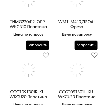
TNMG220412-OPR-
WMT-M4*0,7ISOAL
WKCN10 Пластина
Фреза
токарная
резьбонарезная
Цена по запросу
Цена по запросу
твердосплавная по
Артикул:
TNMG220412-OPR-
WKCN10
алюминию
Запросить
Запросить
Артикул:
WMT-M4*0,7ISOAL
CCGT09T301R-KU-
CCGT09T301L-KU-
WKCU20 Пластина
WKCU20 Пластина
токарная
токарная
Цена по запросу
Цена по запросу