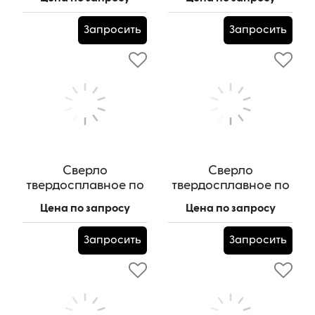
Wolverine
пластинами
Артикул:
HSK63A-FMB22-100-W
Артикул:
SP11-D35.5-4D-C32
Запросить
Запросить
Сверло
Сверло
твердосплавное по
твердосплавное по
металлу Wolverine
металлу Wolverine
Цена по запросу
Цена по запросу
HRC55, 14,7х65х115L
HRC55, 12,7х77х124L
Артикул:
HRC55.14,7х65х115L
Артикул:
HRC55.12,7х77х124L
Запросить
Запросить