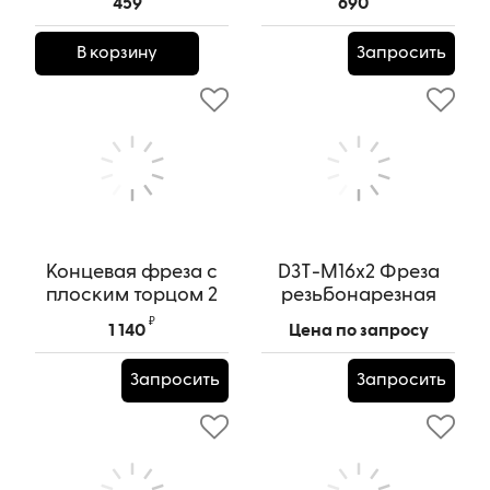
459
690
Артикул:
VCMT160404-SM3-
Артикул:
VCMT160404-SM3-
WRPU10
WRPD10
В корзину
Запросить
Концевая фреза с
D3T-M16x2 Фреза
плоским торцом 2
резьбонарезная
зуба, HRC 45,
твердосплавная по
₽
1 140
Цена по запросу
6х15х6х50L
металлу
Артикул:
HRCx45x6х15х6х50L
Артикул:
D3T-M16x2
Запросить
Запросить