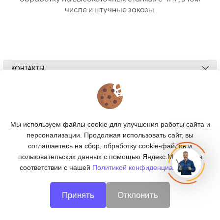
числе и штучные заказы.
КОНТАКТЫ
О МАГАЗИНЕ
КАТАЛОГ
Мы используем файлы cookie для улучшения работы сайта и
персонализации. Продолжая использовать сайт, вы
ПОДПИСКА
соглашаетесь на сбор, обработку cookie-файлов и
пользовательских данных с помощью Яндекс.Метрика, в
МЫ В СОЦСЕТЯХ:
соответствии с нашей
Политикой конфиденциальности.
Принять
Отклонить
© 2026
CNC66 - металлообработка в Екатеринбурге