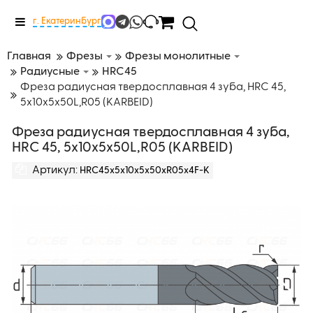
Меню
г. Екатеринбург
Главная
Фрезы
Фрезы монолитные
Радиусные
HRC45
Фреза радиусная твердосплавная 4 зуба, HRC 45,
5х10х5х50L,R05 (KARBEID)
Фреза радиусная твердосплавная 4 зуба,
HRC 45, 5х10х5х50L,R05 (KARBEID)
Артикул:
HRC45х5х10х5х50хR05х4F-K