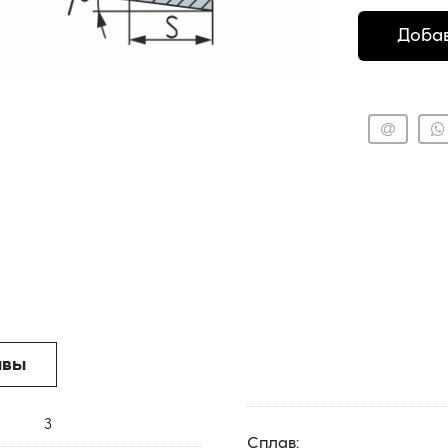
Добав
ывы
3
Сплав: