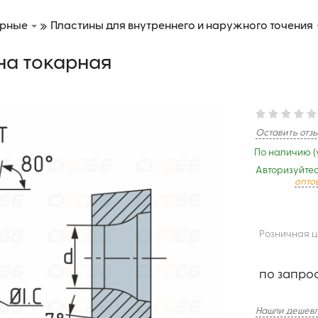
арные
Пластины для внутреннего и наружного точения
на токарная
Оставить отз
По наличию (
Авторизуйтес
опто
Розничная 
по запро
Нашли дешевл