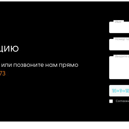
Имя*
Номер т
ацию
Введите 
или позвоните нам прямо
73
14 + ? = 1
Согласен