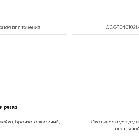
рная для точения
CCGT040102L-
и резка
вейка, бронза, алюминий,
Оказываем услугу п
ленточной