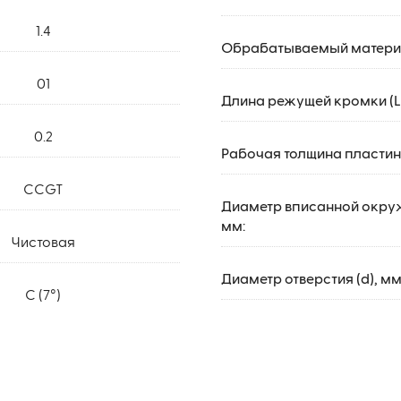
1.4
Обрабатываемый матери
01
Длина режущей кромки (L)
0.2
Рабочая толщина пластины
CCGT
Диаметр вписанной окруж
мм:
Чистовая
Диаметр отверстия (d), мм
C (7°)