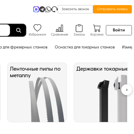
Заказать звонок
Отправить заявку
Войти
Избранное
Сравнение
Заказы
Корзина
а для фрезерных станков
Оснастка для токарных станков
Измер
Ленточные пилы по
Державки токарные
металлу