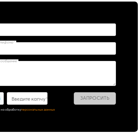
елефона*
сообщение
ЗАПРОСИТЬ
5
Введите капчу*
 на обработку
персональных данных