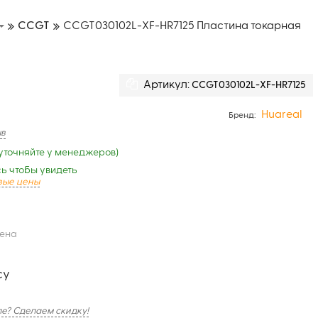
CCGT
CCGT030102L-XF-HR7125 Пластина токарная
Артикул:
CCGT030102L-XF-HR7125
Huareal
Бренд:
ыв
уточняйте у менеджеров)
ь чтобы увидеть
вые цены
цена
су
е? Сделаем скидку!