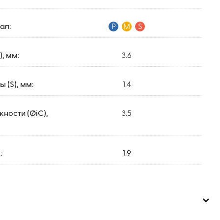
ал:
P
M
S
, мм:
3.6
 (S), мм:
1.4
ности (ØiC),
3.5
:
1.9