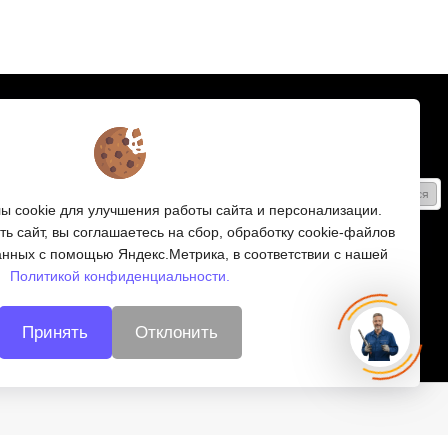
Подписка
Получайте только полезные статьи!
Подписаться
 cookie для улучшения работы сайта и персонализации.
Согласен на обработку
персональных данных
ь сайт, вы соглашаетесь на сбор, обработку cookie-файлов
анных с помощью Яндекс.Метрика, в соответствии с нашей
Мы в соцсетях:
Политикой конфиденциальности.
Принять
Отклонить