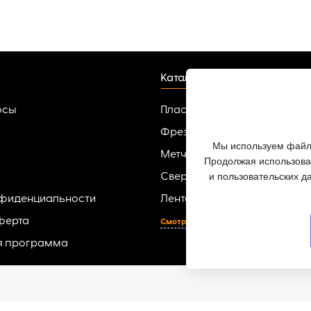
Каталог
осы
Пластины твердосплавные
Фрезы
Мы используем файлы
Метчики
Продолжая использоват
и пользовательских д
Сверла
нфиденциальности
Ленточные пилы по металлу
ферта
Смотреть все
я программа