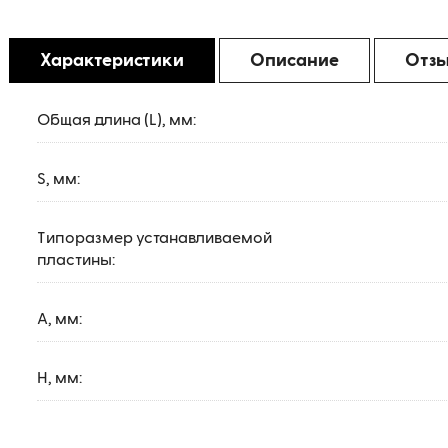
Характеристики
Описание
Отз
Общая длина (L), мм:
S, мм:
Типоразмер устанавливаемой
пластины:
A, мм:
H, мм: