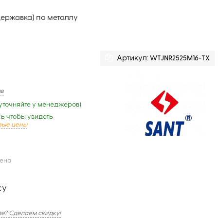
ержавка) по металлу
Артикул:
WTJNR2525M16-TX
ыв
уточняйте у менеджеров)
ь чтобы увидеть
вые цены
цена
су
е? Сделаем скидку!