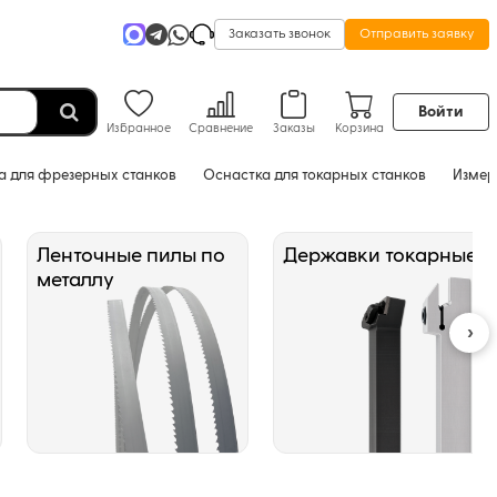
Заказать звонок
Отправить заявку
Войти
Избранное
Сравнение
Заказы
Корзина
а для фрезерных станков
Оснастка для токарных станков
Измер
Ленточные пилы по
Державки токарные
металлу