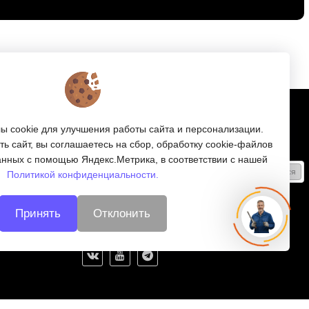
Подписка
 cookie для улучшения работы сайта и персонализации.
ь сайт, вы соглашаетесь на сбор, обработку cookie-файлов
Получайте только полезные статьи!
анных с помощью Яндекс.Метрика, в соответствии с нашей
Подписаться
Политикой конфиденциальности.
Согласен на обработку
персональных данных
Принять
Отклонить
Мы в соцсетях: