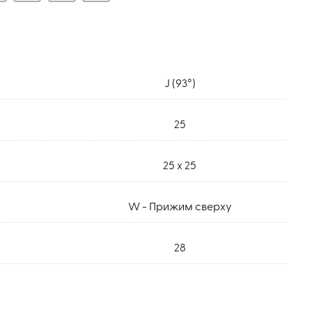
J (93°)
25
25 x 25
W - Прижим сверху
28