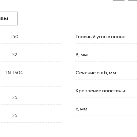
ывы
150
Главный угол в плане:
32
B, мм:
TN..1604..
Сечение a x b, мм:
Крепление пластины:
25
e, мм:
25