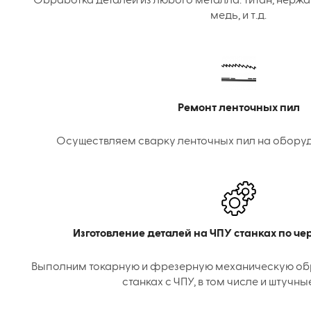
Обработка деталей из любого металла: титан, нержа
медь, и т.д.
Ремонт ленточных пил
Осуществляем сварку ленточных пил на оборудо
Изготовление деталей на ЧПУ станках по ч
Выполним токарную и фрезерную механическую об
станках с ЧПУ, в том числе и штучны