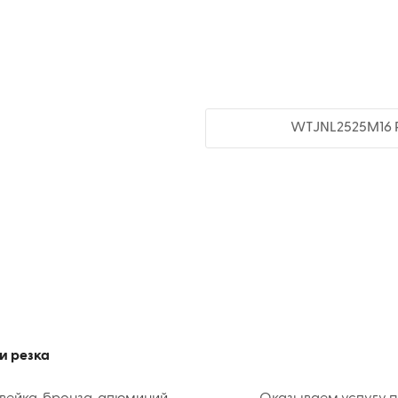
WTJNL2525M16 Р
и резка