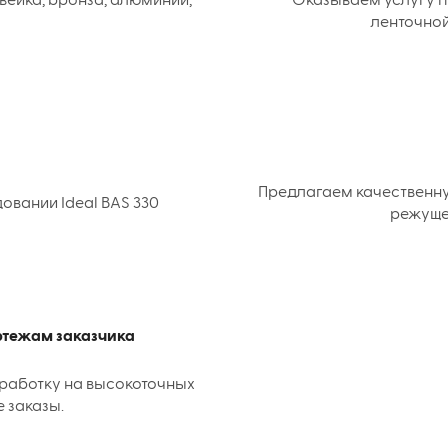
вейка, бронза, алюминий,
Оказываем услугу п
ленточной
Предлагаем качественн
вании Ideal BAS 330
режуще
ертежам заказчика
работку на высокоточных
е заказы.