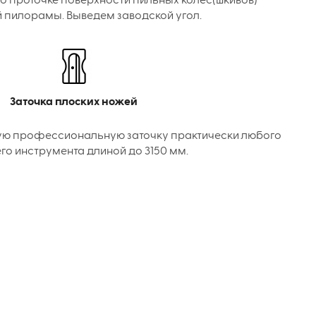
о проточке поверхности пильных колес(шкивов)
 пилорамы. Выведем заводской угол.
Заточка плоских ножей
ую профессиональную заточку практически любого
го инструмента длиной до 3150 мм.