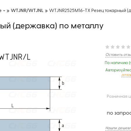
е
WTJNR/WTJNL
WTJNR2525M16-TX Резец токарный (д
ый (державка) по металлу
Оставить отз
По наличию (
Авторизуйтес
опто
Розничная 
по запро
Нашли дешевл