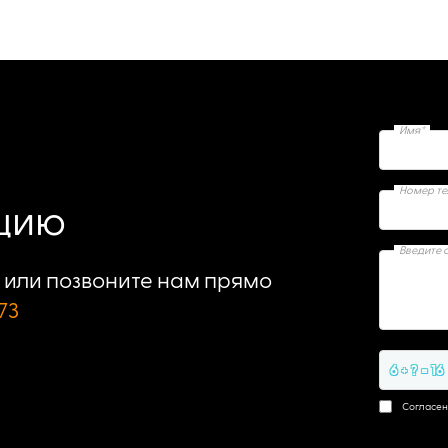
Имя*
Номер т
ацию
Введите 
или позвоните нам прямо
73
6 + ? = 16
Согласен