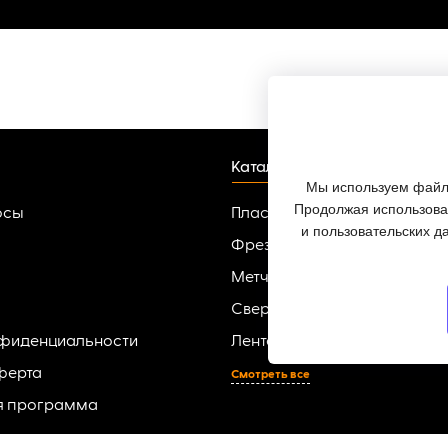
Каталог
Мы используем файлы
Продолжая использоват
осы
Пластины твердосплавные
и пользовательских д
Фрезы
Метчики
Сверла
нфиденциальности
Ленточные пилы по металлу
ферта
Смотреть все
я программа