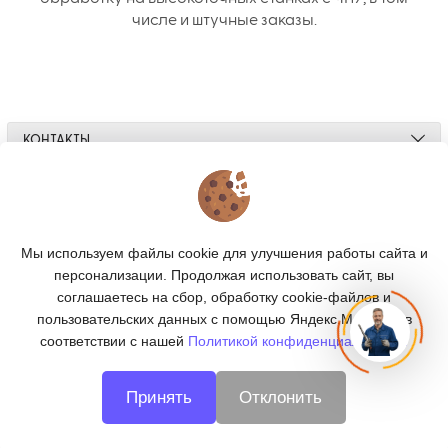
числе и штучные заказы.
КОНТАКТЫ
О МАГАЗИНЕ
КАТАЛОГ
Мы используем файлы cookie для улучшения работы сайта и
персонализации. Продолжая использовать сайт, вы
ПОДПИСКА
соглашаетесь на сбор, обработку cookie-файлов и
пользовательских данных с помощью Яндекс.Метрика, в
МЫ В СОЦСЕТЯХ:
соответствии с нашей
Политикой конфиденциальности.
Принять
Отклонить
© 2026
CNC66 - металлообработка в Екатеринбурге