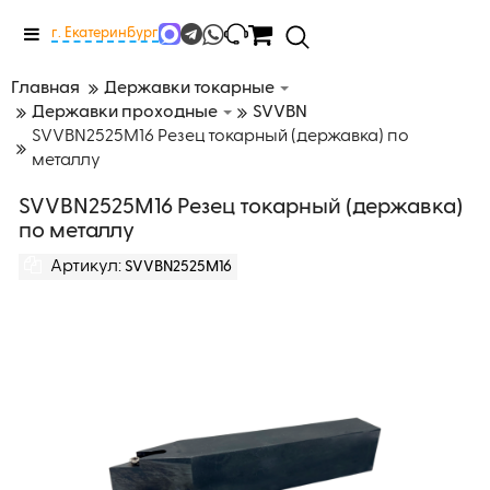
Меню
г. Екатеринбург
Главная
Державки токарные
Державки проходные
SVVBN
SVVBN2525M16 Резец токарный (державка) по
металлу
SVVBN2525M16 Резец токарный (державка)
по металлу
Артикул:
SVVBN2525M16