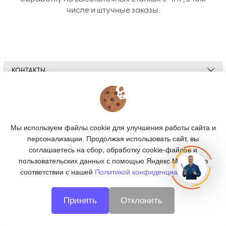
числе и штучные заказы.
КОНТАКТЫ
О МАГАЗИНЕ
КАТАЛОГ
Мы используем файлы cookie для улучшения работы сайта и
персонализации. Продолжая использовать сайт, вы
ПОДПИСКА
соглашаетесь на сбор, обработку cookie-файлов и
пользовательских данных с помощью Яндекс.Метрика, в
МЫ В СОЦСЕТЯХ:
соответствии с нашей
Политикой конфиденциальности.
Принять
Отклонить
© 2026
CNC66 - металлообработка в Екатеринбурге