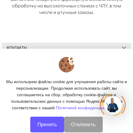
обработку на высокоточных станках с ЧПУ, в том
числе и штучные заказы.
КОНТАКТЫ
О МАГАЗИНЕ
КАТАЛОГ
Мы используем файлы cookie для улучшения работы сайта и
персонализации. Продолжая использовать сайт, вы
ПОДПИСКА
соглашаетесь на сбор, обработку cookie-файлов и
пользовательских данных с помощью Яндекс.Метрика, в
МЫ В СОЦСЕТЯХ:
соответствии с нашей
Политикой конфиденциальности.
Принять
Отклонить
© 2026
CNC66 - металлообработка в Екатеринбурге