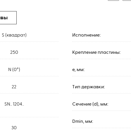
ывы
S (квадрат)
Исполнение:
250
Крепление пластины:
N (0°)
e, мм:
22
Тип державки:
SN.. 1204..
Сечение (d), мм:
Dmin, мм:
30