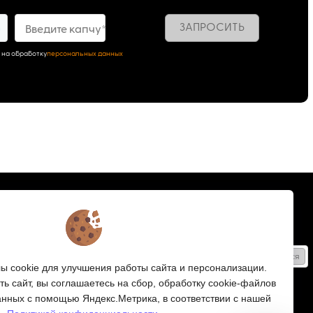
ЗАПРОСИТЬ
5
Введите капчу*
 на обработку
персональных данных
Подписка
Получайте только полезные статьи!
Подписаться
 cookie для улучшения работы сайта и персонализации.
Согласен на обработку
персональных данных
ь сайт, вы соглашаетесь на сбор, обработку cookie-файлов
анных с помощью Яндекс.Метрика, в соответствии с нашей
Мы в соцсетях: