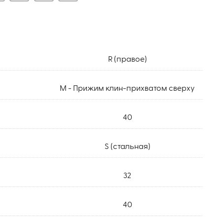
R (правое)
M - Прижим клин-прихватом сверху
40
S (стальная)
32
40