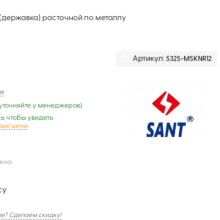
(державка) расточной по металлу
Артикул:
S32S-MSKNR12
ыв
уточняйте у менеджеров)
ь чтобы увидеть
вые цены
цена
су
е? Сделаем скидку!