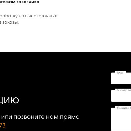
ертежам заказчика
работку на высокоточных
е заказы.
Имя*
Номер т
ацию
Введите 
или позвоните нам прямо
73