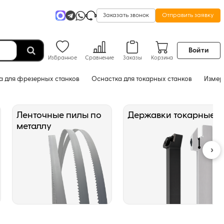
Заказать звонок
Отправить заявку
Войти
Избранное
Сравнение
Заказы
Корзина
а для фрезерных станков
Оснастка для токарных станков
Измер
Ленточные пилы по
Державки токарные
металлу