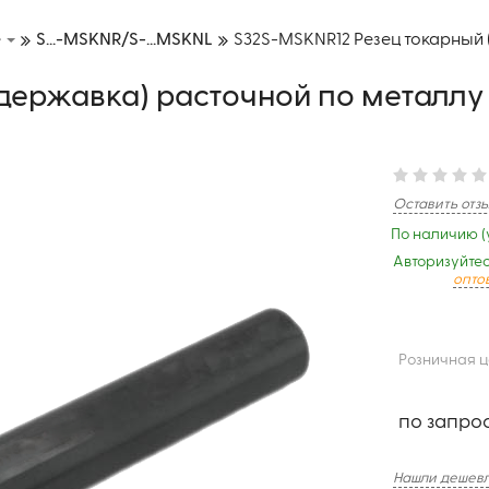
е
S...-MSKNR/S-...MSKNL
S32S-MSKNR12 Резец токарный 
(державка) расточной по металлу
Оставить отз
По наличию (
Авторизуйтес
опто
Розничная 
по запро
Нашли дешевл