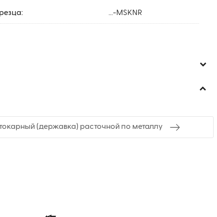
резца:
...-MSKNR
токарный (державка) расточной по металлу