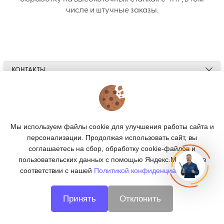
числе и штучные заказы.
КОНТАКТЫ
О МАГАЗИНЕ
КАТАЛОГ
Мы используем файлы cookie для улучшения работы сайта и
персонализации. Продолжая использовать сайт, вы
ПОДПИСКА
соглашаетесь на сбор, обработку cookie-файлов и
пользовательских данных с помощью Яндекс.Метрика, в
МЫ В СОЦСЕТЯХ:
соответствии с нашей
Политикой конфиденциальности.
Принять
Отклонить
© 2026
CNC66 - металлообработка в Екатеринбурге