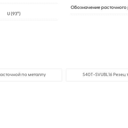
Обозначение расточного 
U (93°)
расточной по металлу
S40T-SVUBL16 Резец 