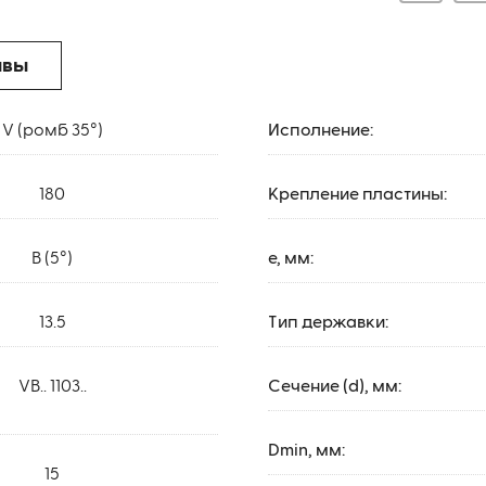
ывы
V (ромб 35°)
Исполнение:
180
Крепление пластины:
B (5°)
e, мм:
13.5
Тип державки:
VB.. 1103..
Сечение (d), мм:
Dmin, мм:
15