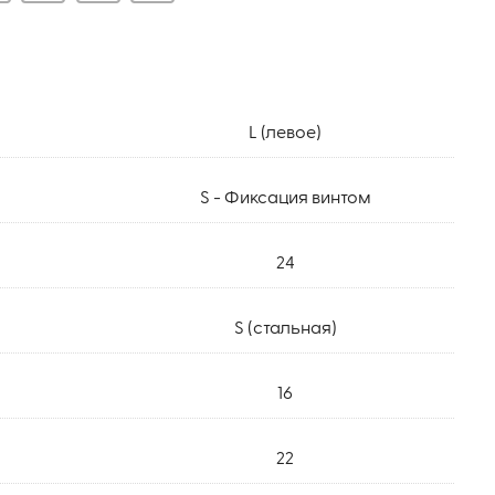
L (левое)
S - Фиксация винтом
24
S (стальная)
16
22