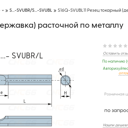
е
S...-SVUBR/S...-SVUBL
S16Q-SVUBL11 Резец токарный (
державка) расточной по металлу
Оставить отз
По наличию (
Авторизуйтес
опто
Розничная 
по запро
Нашли дешевл