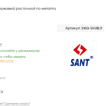
державка) расточной по металлу
Артикул:
S16Q-SVUBL11
ыв
уточняйте у менеджеров)
ь чтобы увидеть
вые цены
цена
су
е? Сделаем скидку!