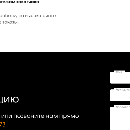
ертежам заказчика
работку на высокоточных
е заказы.
Имя*
Номер т
ацию
Введите 
или позвоните нам прямо
73