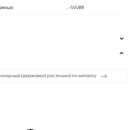
резца:
...-SVUBR
токарный (державка) расточной по металлу