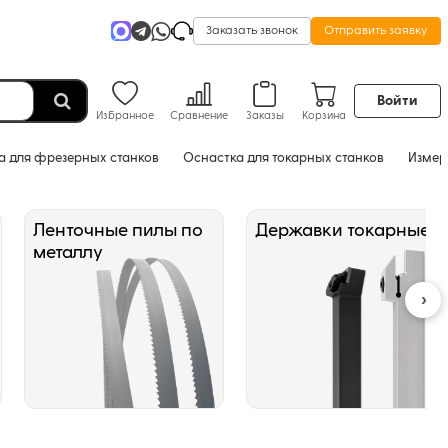
Заказать звонок
Отправить заявку
Войти
Избранное
Сравнение
Заказы
Корзина
а для фрезерных станков
Оснастка для токарных станков
Измер
Ленточные пилы по
Державки токарные
металлу