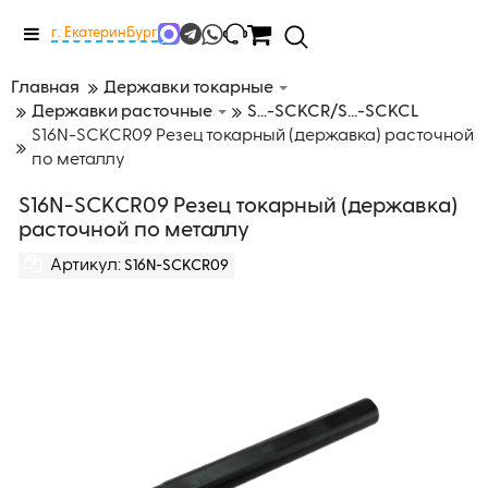
Меню
г. Екатеринбург
Главная
Державки токарные
Державки расточные
S...-SCKCR/S...-SCKCL
S16N-SCKCR09 Резец токарный (державка) расточной
по металлу
S16N-SCKCR09 Резец токарный (державка)
расточной по металлу
Артикул:
S16N-SCKCR09