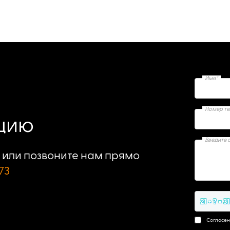
Имя*
Номер т
ацию
Введите 
или позвоните нам прямо
73
21 + ? = 31
Согласен