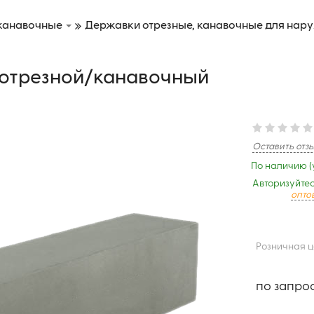
 канавочные
Державки отрезные, канавочные для нар
 отрезной/канавочный
Оставить отз
По наличию (
Авторизуйтес
опто
Розничная 
по запро