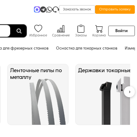
Заказать звонок
Отправить заявку
Войти
Избранное
Сравнение
Заказы
Корзина
а для фрезерных станков
Оснастка для токарных станков
Измер
Ленточные пилы по
Державки токарные
металлу