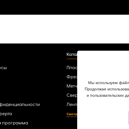
Каталог
осы
Пластины твердосплавные
Фрезы
Мы используем файлы
Метчики
Продолжая использоват
и пользовательских д
Сверла
нфиденциальности
Ленточные пилы по металлу
ферта
Смотреть все
я программа