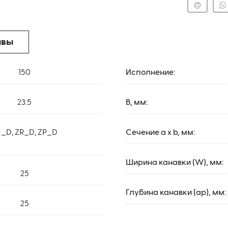
ывы
150
Исполнение:
23.5
B, мм:
_D, ZR_D, ZP_D
Сечение a x b, мм:
Ширина канавки (W), мм:
25
Глубина канавки (ap), мм:
25