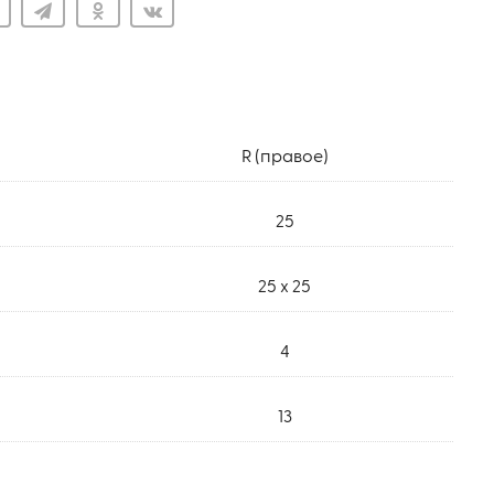
R (правое)
25
25 x 25
4
13