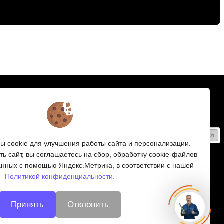
Подписка
Получайте только полезные статьи!
Подписаться
 cookie для улучшения работы сайта и персонализации.
Согласен на обработку
персональных данных
ь сайт, вы соглашаетесь на сбор, обработку cookie-файлов
анных с помощью Яндекс.Метрика, в соответствии с нашей
Мы в соцсетях:
Политикой конфиденциальности.
Принять
Отклонить