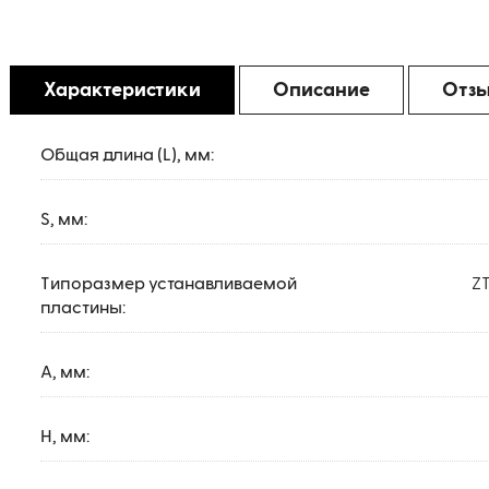
Характеристики
Описание
Отз
Общая длина (L), мм:
S, мм:
Типоразмер устанавливаемой
ZT
пластины:
A, мм:
H, мм: