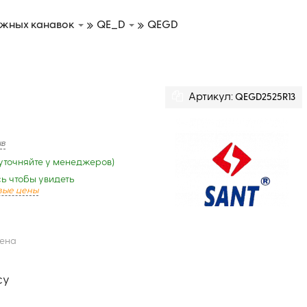
ужных канавок
QE_D
QEGD
Артикул:
QEGD2525R13
ыв
уточняйте у менеджеров)
ь чтобы увидеть
вые цены
цена
су