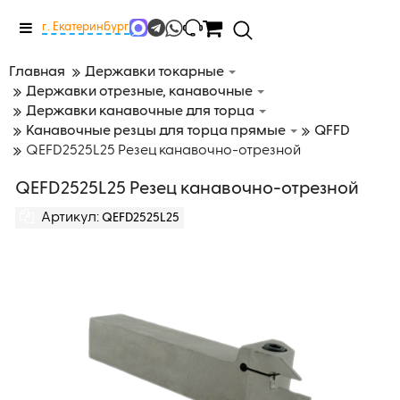
Меню
г. Екатеринбург
Главная
Державки токарные
Державки отрезные, канавочные
Державки канавочные для торца
Канавочные резцы для торца прямые
QFFD
QEFD2525L25 Резец канавочно-отрезной
QEFD2525L25 Резец канавочно-отрезной
Артикул:
QEFD2525L25