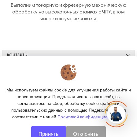
Выполним токарную и фрезерную механическую
обработку на высокоточных станках с ЧПУ, в том
числе и штучные заказы.
КОНТАКТЫ
О МАГАЗИНЕ
КАТАЛОГ
Мы используем файлы cookie для улучшения работы сайта и
персонализации. Продолжая использовать сайт, вы
ПОДПИСКА
соглашаетесь на сбор, обработку cookie-файлов и
пользовательских данных с помощью Яндекс.Метрика, в
МЫ В СОЦСЕТЯХ:
соответствии с нашей
Политикой конфиденциальности.
Принять
Отклонить
© 2026
CNC66 - металлообработка в Екатеринбурге