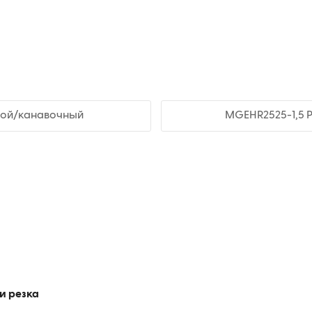
ной/канавочный
MGEHR2525-1,5 
и резка