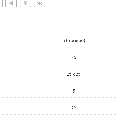
R (правое)
25
25 x 25
5
22