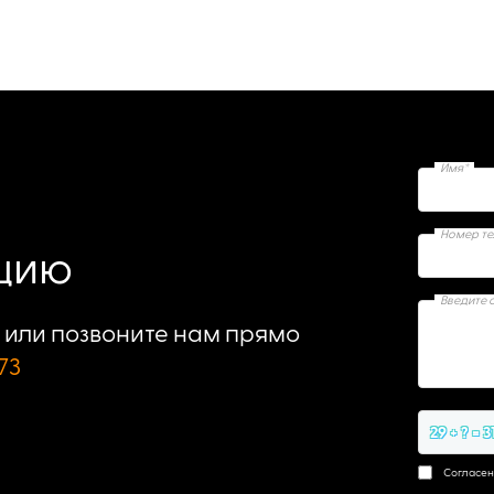
Имя*
Номер т
ацию
Введите 
или позвоните нам прямо
73
29 + ? = 3
Согласен