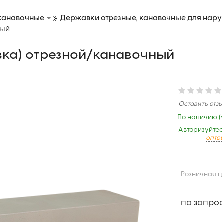
 канавочные
Державки отрезные, канавочные для нар
ный
вка) отрезной/канавочный
Оставить отз
По наличию (
Авторизуйтес
опто
Розничная 
по запро