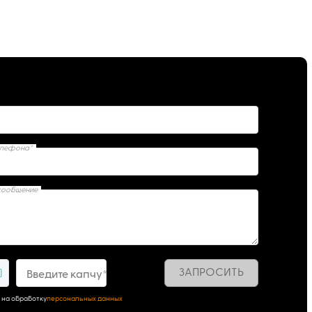
елефона*
сообщение
ЗАПРОСИТЬ
1
Введите капчу*
 на обработку
персональных данных