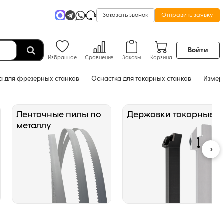
Заказать звонок
Отправить заявку
Войти
Избранное
Сравнение
Заказы
Корзина
а для фрезерных станков
Оснастка для токарных станков
Измер
Ленточные пилы по
Державки токарные
металлу