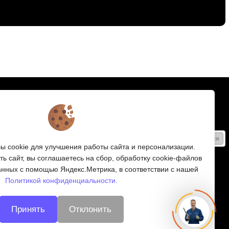
Подписка
Получайте только полезные статьи!
Подписаться
 cookie для улучшения работы сайта и персонализации.
Согласен на обработку
персональных данных
ь сайт, вы соглашаетесь на сбор, обработку cookie-файлов
анных с помощью Яндекс.Метрика, в соответствии с нашей
Мы в соцсетях:
Политикой конфиденциальности.
Принять
Отклонить