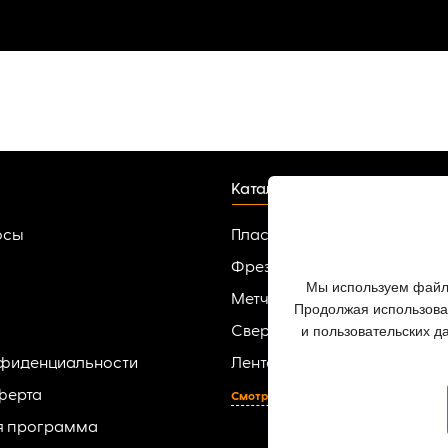
Каталог
осы
Пластины твердосплавные
Фрезы
Мы используем файлы
Метчики
Продолжая использоват
и пользовательских д
Сверла
нфиденциальности
Ленточные пилы по металлу
ферта
Смотреть все
я программа