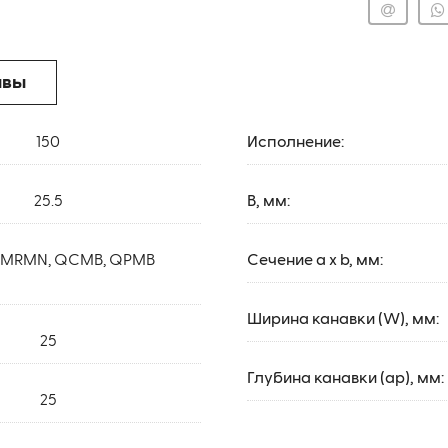
ывы
150
Исполнение:
25.5
B, мм:
MRMN, QCMB, QPMB
Сечение a x b, мм:
Ширина канавки (W), мм:
25
Глубина канавки (ap), мм:
25