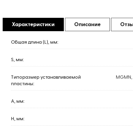
Характеристики
Описание
Отз
Общая длина (L), мм:
S, мм:
Типоразмер устанавливаемой
MGMN, 
пластины:
A, мм:
H, мм: