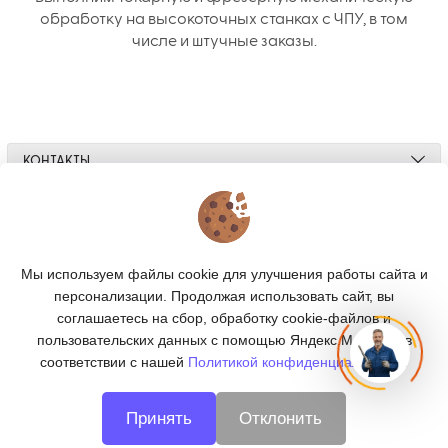
обработку на высокоточных станках с ЧПУ, в том
числе и штучные заказы.
КОНТАКТЫ
О МАГАЗИНЕ
КАТАЛОГ
Мы используем файлы cookie для улучшения работы сайта и
персонализации. Продолжая использовать сайт, вы
ПОДПИСКА
соглашаетесь на сбор, обработку cookie-файлов и
пользовательских данных с помощью Яндекс.Метрика, в
МЫ В СОЦСЕТЯХ:
соответствии с нашей
Политикой конфиденциальности.
Принять
Отклонить
© 2026
CNC66 - металлообработка в Екатеринбурге